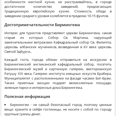
особенности местной кухни, не расстраивайтесь, в городе
достаточное количество заведений, предлагающих
традиционную европейскую кухню. Стоимость обеда в
заведении среднего уровня колеблется в пределах 10-15 фунтов.
Достопримечательности Бирмингема
Интерес для туристов представляют церкви Бирмингема, самая
старая из которых Собор Св. Мартина, чарующий
замечательными витражами Кафедральный собор Св. Филиппа,
церковь албанских мучеников, возведенная в XII веке церковь
Святой Эдбурги,.
Каждый гость города обязан отправиться на экскурсию в
Бирмингемский англиканский кафедральный собор, посетить
Бирмингемский музей и картинную галерею, викторианскую
Ратушу XIX века, Галерею института изящных искусств Брабера,
Муниципалитет с расположенными на фасаде часами Биг-Брам.
Также приятные эмоции подарят великолепные площади,
зеленые парки и интересные дома Бирмингема.
Полезная информация
Бирмингем - не самый безопасный город, поэтому ценные
вещи храните в сейфе гостиницы, не носите с собой по городу
крупные суммы денег.