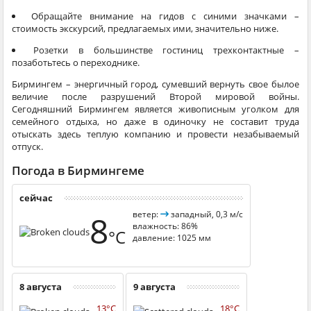
Обращайте внимание на гидов с синими значками –
стоимость экскурсий, предлагаемых ими, значительно ниже.
Розетки в большинстве гостиниц трехконтактные –
позаботьтесь о переходнике.
Бирмингем – энергичный город, сумевший вернуть свое былое
величие после разрушений Второй мировой войны.
Сегодняшний Бирмингем является живописным уголком для
семейного отдыха, но даже в одиночку не составит труда
отыскать здесь теплую компанию и провести незабываемый
отпуск.
Погода в Бирмингеме
сейчас
8
ветер:
западный, 0,3 м/с
влажность: 86%
°C
давление: 1025 мм
8 августа
9 августа
13°C
18°C