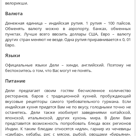
велорикши.
Валюта
Денежная единица – индийская рупия. 1 рупия – 100 пайсов.
Обменять валюту можно в аэропорту, банках, обменных
пунктах. Лучше всего ввозить доллары США, Евро – валюту
других стран меняют не везде. Одна рупия приравнивается к 0, 01
Евро.
Языки
Официальные языки Дели – хинди, английский. Поэтому не
беспокоитесь о том, что Вас могут не понять.
Питание
Дели предлагает своим гостям бесчисленное количество
ресторанов, баров с традиционной кухней, пробуждающей
вкусовые рецепторы самого требовательного гурмана. Если
индийская кухня придется Вам не по вкусу, голодными точно не
останетесь. Дели также изобилует заведениями китайской,
японской, итальянской, других кухонь мира. В Дели Вам
представится возможность попробовать блюда всех регионов
Индии. К таким блюдам относятся «идли», гарнир из чечевицы
«самбар», кебабы, рис с мясом, рыбой, овощами «бирьяни».