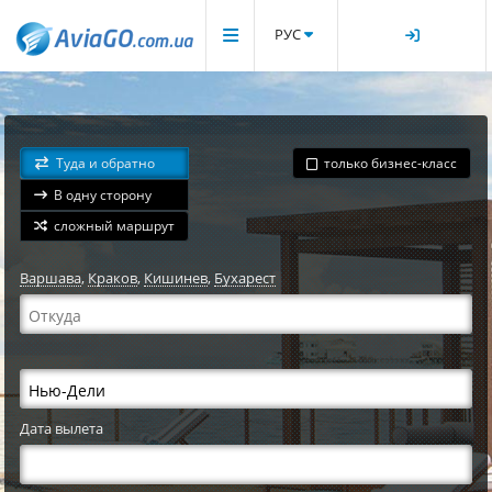
РУС
Туда и обратно
только бизнес-класс
В одну сторону
сложный маршрут
Варшава
,
Краков
,
Кишинев
,
Бухарест
Дата вылета