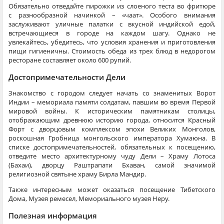
Обязательно отведайте пирожки из слоеного теста во фритюре
с разнообразной начинкой – «чаат». Особого внимания
заслуживают уличные палатки с вкусной индийской едой,
встречающиеся в городе на каждом шагу. Однако не
увлекайтесь, убедитесь, что условия хранения и приготовления
пищи гигиеничны. Стоимость обеда из трех блюд в недорогом
ресторане составляет около 600 рупий.
Достопримечательности Дели
Знакомство с городом следует начать со знаменитых Ворот
Индии – мемориала памяти солдатам, павшим во время Первой
мировой войны. К историческим памятникам столицы,
отображающим древнюю историю города, относится Красный
Форт с дворцовым комплексом эпохи Великих Монголов,
роскошная Гробница монгольского императора Хумаюна. В
списке достопримечательностей, обязательных к посещению,
отведите место архитектурному чуду Дели – Храму Лотоса
(Бахаи), дворцу Раштрапати Бхаван, самой значимой
религиозной святыне храму Бирла Мандир.
Также интересным может оказаться посещение Тибетского
Дома, Музея ремесел, Мемориального музея Неру.
Полезная информация