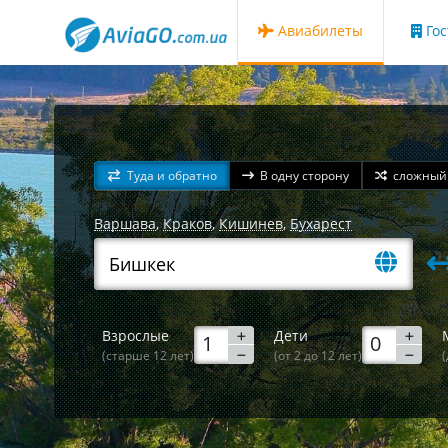
Авиабилеты
Го
Туда и обратно
В одну сторону
сложный
Варшава
,
Краков
,
Кишинев
,
Бухарест
Взрослые
Дети
(старше 12 лет)
(от 2 до 12 лет)
(