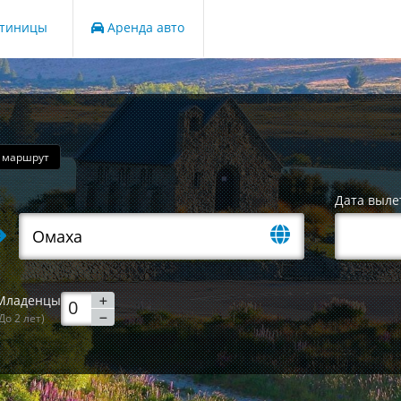
стиницы
Аренда авто
 маршрут
Дата выле
Младенцы
До 2 лет)