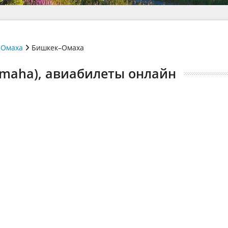
Омаха
Бишкек–Омаха
Omaha), авиабилеты онлайн