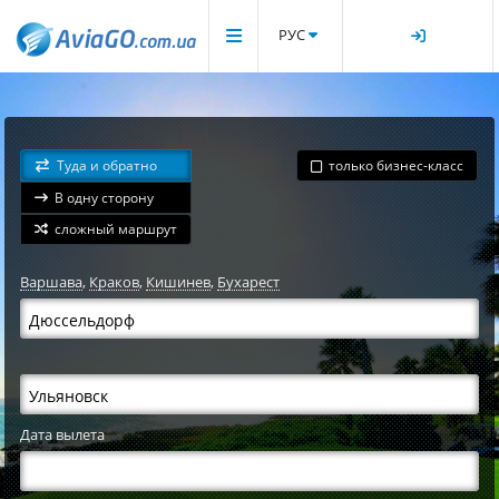
РУС
Туда и обратно
только бизнес-класс
В одну сторону
сложный маршрут
Варшава
,
Краков
,
Кишинев
,
Бухарест
Дата вылета