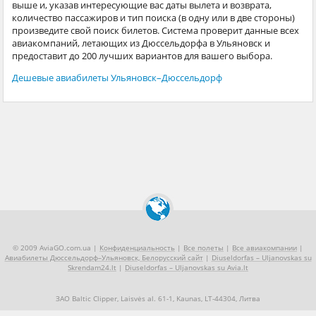
выше и, указав интересующие вас даты вылета и возврата,
количество пассажиров и тип поиска (в одну или в две стороны)
произведите свой поиск билетов. Система проверит данные всех
авиакомпаний, летающих из Дюссельдорфа в Ульяновск и
предоставит до 200 лучших вариантов для вашего выбора.
Дешевые авиабилеты Ульяновск–Дюссельдорф
© 2009 AviaGO.com.ua |
Конфиденциальность
|
Все полеты
|
Все авиакомпании
|
Авиабилеты Дюссельдорф–Ульяновск, Белорусский сайт
|
Diuseldorfas – Uljanovskas su
Skrendam24.lt
|
Diuseldorfas – Uljanovskas su Avia.lt
ЗАО Baltic Clipper, Laisvės al. 61-1, Kaunas, LT-44304, Литва