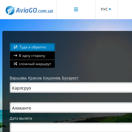
РУС
Туда и обратно
В одну сторону
сложный маршрут
Варшава
,
Краков
,
Кишинев
,
Бухарест
Дата вылета