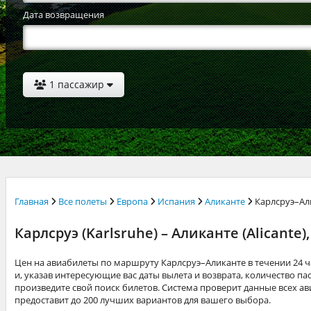
Дата возвращения
1 пассажир
Главная
Все полеты
Европа
Испания
Аликанте
Карлсруэ–Ал
Карлсруэ (Karlsruhe) – Аликанте (Alicant
Цен на авиабилеты по маршруту Карлсруэ–Аликанте в течении 24 
и, указав интересующие вас даты вылета и возврата, количество пас
произведите свой поиск билетов. Система проверит данные всех а
предоставит до 200 лучших вариантов для вашего выбора.