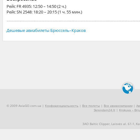
Рейс
FR 4935
: 12:50 – 14:50 (2 ч.)
Рейс
SN 2548
: 18:20 – 20:15 (1 ч. 55 мин.)
Дешевые авиабилеты Брюссель–Краков
© 2009 AviaGO.com.ua |
Конфиденциальность
|
Все полеты
|
Все авиакомпании
|
Ав
Skrendam24.lt
|
Krokuva – Briu
ЗАО Baltic Clipper, Laisvės al. 61-1, 
+370 5 2490909