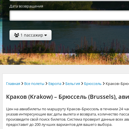
Дата возвращения
1 пассажир
Главная
Все полеты
Европа
Бельгия
Брюссель
Краков–Брю
Краков (Krakow) – Брюссель (Brussels), а
Цен на авиабилеты по маршруту Краков–Брюссель в течении 24 ча
указав интересующие вас даты вылета и возврата, количество пасса
произведите свой поиск билетов. Система проверит данные всех а
предоставит до 200 лучших вариантов для вашего выбора.