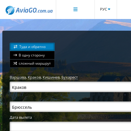
РУС
Туда и обратно
В одну сторону
сложный маршрут
Варшава
,
Краков
,
Кишинев
,
Бухарест
Дата вылета