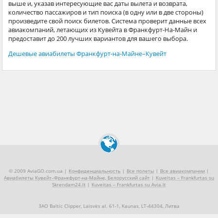
выше и, указав интересующие вас даты вылета и возврата,
количество пассажиров и тип поиска (в одну или в две стороны)
произведите свой поиск билетов. Система проверит данные всех
авиакомпаний, летающих из Кувейта в Франкфурт-На-Майн и
предоставит до 200 лучших вариантов для вашего выбора.
Дешевые авиабилеты Франкфурт-на-Майне–Кувейт
© 2009 AviaGO.com.ua |
Конфиденциальность
|
Все полеты
|
Все авиакомпании
|
Авиабилеты Кувейт–Франкфурт-на-Майне, Белорусский сайт
|
Kuveitas – Frankfurtas su
Skrendam24.lt
|
Kuveitas – Frankfurtas su Avia.lt
ЗАО Baltic Clipper, Laisvės al. 61-1, Kaunas, LT-44304, Литва