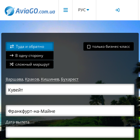
РУС
Туда и обратно
только бизнес-класс
В одну сторону
сложный маршрут
Варшава
,
Краков
,
Кишинев
,
Бухарест
Дата вылета