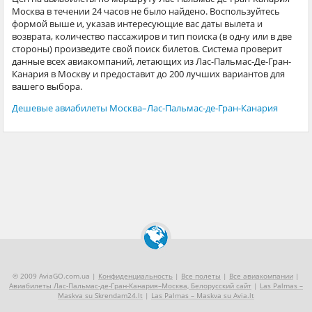
Москва в течении 24 часов не было найдено. Воспользуйтесь
формой выше и, указав интересующие вас даты вылета и
возврата, количество пассажиров и тип поиска (в одну или в две
стороны) произведите свой поиск билетов. Система проверит
данные всех авиакомпаний, летающих из Лас-Пальмас-Де-Гран-
Канария в Москву и предоставит до 200 лучших вариантов для
вашего выбора.
Дешевые авиабилеты Москва–Лас-Пальмас-де-Гран-Канария
© 2009 AviaGO.com.ua |
Конфиденциальность
|
Все полеты
|
Все авиакомпании
|
Авиабилеты Лас-Пальмас-де-Гран-Канария–Москва, Белорусский сайт
|
Las Palmas –
Maskva su Skrendam24.lt
|
Las Palmas – Maskva su Avia.lt