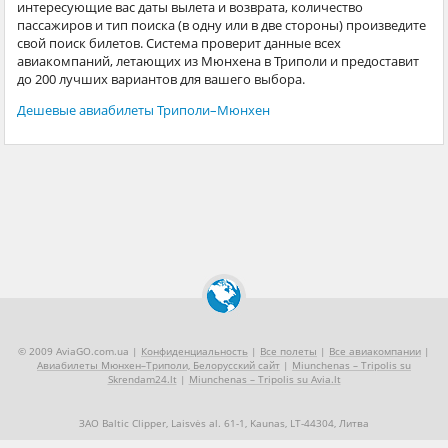
интересующие вас даты вылета и возврата, количество
пассажиров и тип поиска (в одну или в две стороны) произведите
свой поиск билетов. Система проверит данные всех
авиакомпаний, летающих из Мюнхена в Триполи и предоставит
до 200 лучших вариантов для вашего выбора.
Дешевые авиабилеты Триполи–Мюнхен
© 2009 AviaGO.com.ua |
Конфиденциальность
|
Все полеты
|
Все авиакомпании
|
Авиабилеты Мюнхен–Триполи, Белорусский сайт
|
Miunchenas – Tripolis su
Skrendam24.lt
|
Miunchenas – Tripolis su Avia.lt
ЗАО Baltic Clipper, Laisvės al. 61-1, Kaunas, LT-44304, Литва