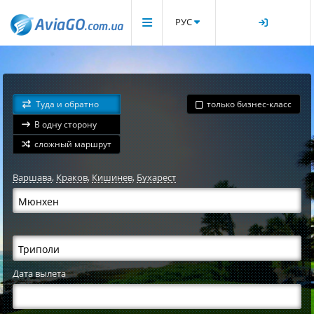
РУС
Туда и обратно
только бизнес-класс
В одну сторону
сложный маршрут
Варшава
,
Краков
,
Кишинев
,
Бухарест
Дата вылета