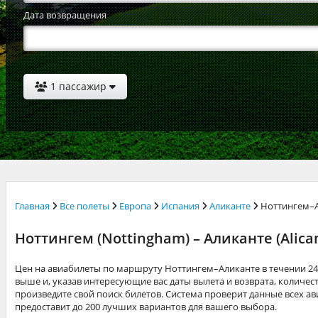
Дата возвращения
1 пассажир
Главная
Все полеты
Европа
Испания
Аликанте
Ноттингем–
Ноттингем (Nottingham) – Аликанте (Alic
Цен на авиабилеты по маршруту Ноттингем–Аликанте в течении 24
выше и, указав интересующие вас даты вылета и возврата, количест
произведите свой поиск билетов. Система проверит данные всех а
предоставит до 200 лучших вариантов для вашего выбора.