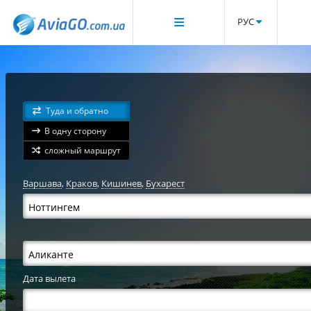
РУС
Туда и обратно
В одну сторону
сложный маршрут
Варшава
,
Краков
,
Кишинев
,
Бухарест
Дата вылета