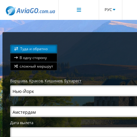
РУС
Туда и обратно
В одну сторону
сложный маршрут
Варшава
,
Краков
,
Кишинев
,
Бухарест
Дата вылета