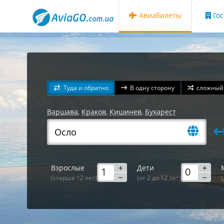
Авиабилеты
Го
Туда и обратно
В одну сторону
сложный
Варшава
,
Краков
,
Кишинев
,
Бухарест
Взрослые
Дети
(старше 12 лет)
(от 2 до 12 лет)
(