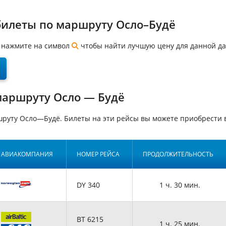
билеты по маршруту Осло–Будё
а, нажмите на символ
чтобы найти лучшую цену для данной да
маршруту Осло — Будё
руту Осло—Будё. Билеты на эти рейсы вы можете приобрести
АВИАКОМПАНИЯ
НОМЕР РЕЙСА
ПРОДОЛЖИТЕЛЬНОСТЬ
DY 340
1 ч. 30 мин.
BT 6215
1 ч. 25 мин.