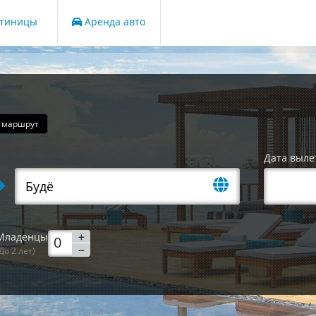
стиницы
Аренда авто
 маршрут
Дата выле
Младенцы
До 2 лет)