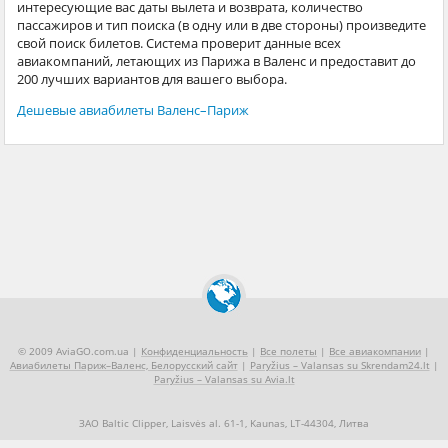
интересующие вас даты вылета и возврата, количество
пассажиров и тип поиска (в одну или в две стороны) произведите
свой поиск билетов. Система проверит данные всех
авиакомпаний, летающих из Парижа в Валенс и предоставит до
200 лучших вариантов для вашего выбора.
Дешевые авиабилеты Валенс–Париж
© 2009 AviaGO.com.ua |
Конфиденциальность
|
Все полеты
|
Все авиакомпании
|
Авиабилеты Париж–Валенс, Белорусский сайт
|
Paryžius – Valansas su Skrendam24.lt
|
Paryžius – Valansas su Avia.lt
ЗАО Baltic Clipper, Laisvės al. 61-1, Kaunas, LT-44304, Литва