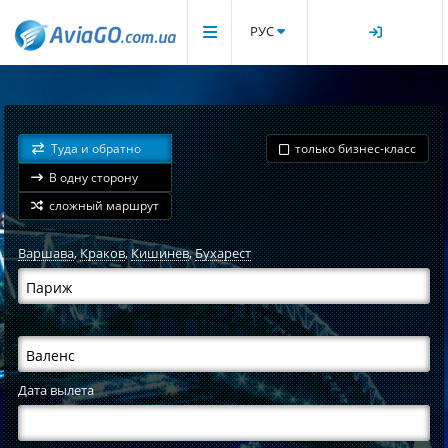
РУС
Туда и обратно
только бизнес-класс
В одну сторону
сложный маршрут
Варшава
,
Краков
,
Кишинев
,
Бухарест
Дата вылета