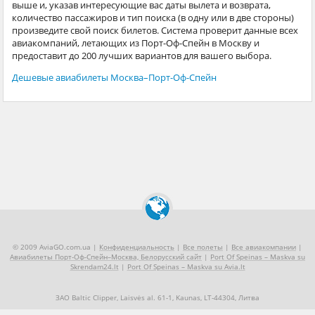
выше и, указав интересующие вас даты вылета и возврата,
количество пассажиров и тип поиска (в одну или в две стороны)
произведите свой поиск билетов. Система проверит данные всех
авиакомпаний, летающих из Порт-Оф-Спейн в Москву и
предоставит до 200 лучших вариантов для вашего выбора.
Дешевые авиабилеты Москва–Порт-Оф-Спейн
© 2009 AviaGO.com.ua |
Конфиденциальность
|
Все полеты
|
Все авиакомпании
|
Авиабилеты Порт-Оф-Спейн–Москва, Белорусский сайт
|
Port Of Speinas – Maskva su
Skrendam24.lt
|
Port Of Speinas – Maskva su Avia.lt
ЗАО Baltic Clipper, Laisvės al. 61-1, Kaunas, LT-44304, Литва