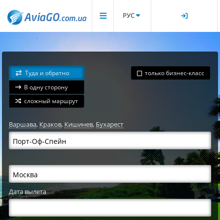
РУС
Туда и обратно
только бизнес-класс
В одну сторону
сложный маршрут
Варшава
,
Краков
,
Кишинев
,
Бухарест
Дата вылета