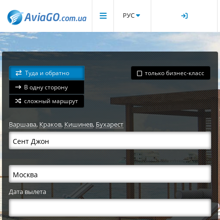
РУС
Туда и обратно
только бизнес-класс
В одну сторону
сложный маршрут
Варшава
,
Краков
,
Кишинев
,
Бухарест
Дата вылета