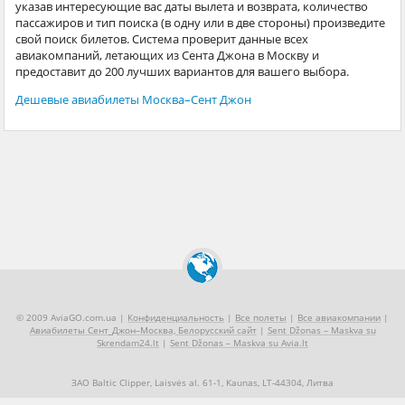
указав интересующие вас даты вылета и возврата, количество
пассажиров и тип поиска (в одну или в две стороны) произведите
свой поиск билетов. Система проверит данные всех
авиакомпаний, летающих из Сента Джона в Москву и
предоставит до 200 лучших вариантов для вашего выбора.
Дешевые авиабилеты Москва–Сент Джон
© 2009 AviaGO.com.ua |
Конфиденциальность
|
Все полеты
|
Все авиакомпании
|
Авиабилеты Сент_Джон–Москва, Белорусский сайт
|
Sent Džonas – Maskva su
Skrendam24.lt
|
Sent Džonas – Maskva su Avia.lt
ЗАО Baltic Clipper, Laisvės al. 61-1, Kaunas, LT-44304, Литва