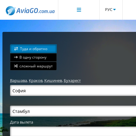
РУС
Туда и обратно
В одну сторону
сложный маршрут
Варшава
,
Краков
,
Кишинев
,
Бухарест
Дата вылета