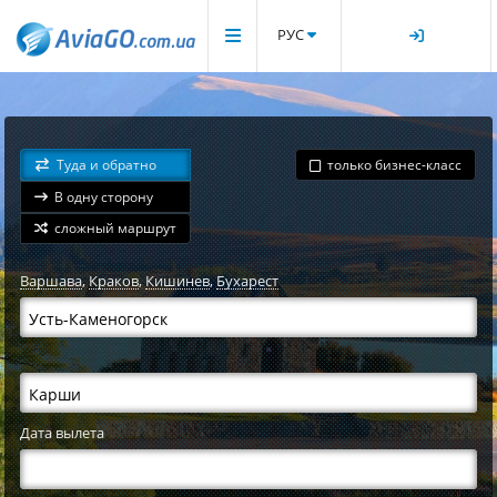
РУС
Туда и обратно
только бизнес-класс
В одну сторону
сложный маршрут
Варшава
,
Краков
,
Кишинев
,
Бухарест
Дата вылета