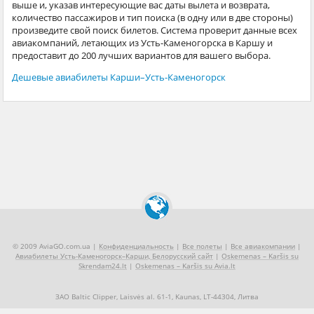
выше и, указав интересующие вас даты вылета и возврата,
количество пассажиров и тип поиска (в одну или в две стороны)
произведите свой поиск билетов. Система проверит данные всех
авиакомпаний, летающих из Усть-Каменогорска в Каршу и
предоставит до 200 лучших вариантов для вашего выбора.
Дешевые авиабилеты Карши–Усть-Каменогорск
© 2009 AviaGO.com.ua |
Конфиденциальность
|
Все полеты
|
Все авиакомпании
|
Авиабилеты Усть-Каменогорск–Карши, Белорусский сайт
|
Oskemenas – Karšis su
Skrendam24.lt
|
Oskemenas – Karšis su Avia.lt
ЗАО Baltic Clipper, Laisvės al. 61-1, Kaunas, LT-44304, Литва