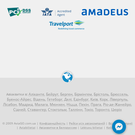
Аліканте
Бейрут
Берген
Бірмінгем
Брістоль
Брюссель
Авіаквитки в:
,
,
,
,
,
,
Буенос-Айрес
Відень
Гетеборг
Делі
Едінбург
Київ
Корк
Ліверпуль
,
,
,
,
,
,
,
,
Лісабон
Мадрид
Малага
Мюнхен
Ніцца
Пекін
Прага
Ріо-де-Жанейро
,
,
,
,
,
,
,
,
Сідней
Ставангер
Стокгольм
Таллінн
Токіо
Торонто
Цюріх
,
,
,
,
,
,
© 2009 AviaGO.com.ua |
Конфіденційність
|
Рейси усіх авіакомпаній
|
Всі авіакомпанії
|
Aviabilietai
|
Авіаквитки в Белоруссию
|
Lėktuvų bilietai
|
Kelionės