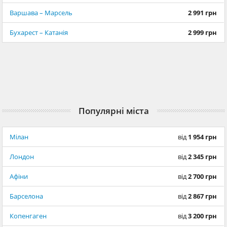
Варшава – Марсель
2 991 грн
Бухарест – Катанія
2 999 грн
Популярні міста
Мілан
від
1 954 грн
Лондон
від
2 345 грн
Афіни
від
2 700 грн
Барселона
від
2 867 грн
Копенгаген
від
3 200 грн