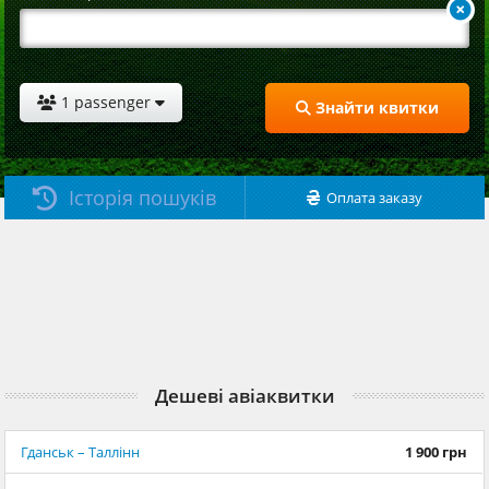
1 passenger
Знайти квитки
Історія пошуків
Оплата заказу
₴
Дешеві авіаквитки
Гданськ – Таллінн
1 900 грн