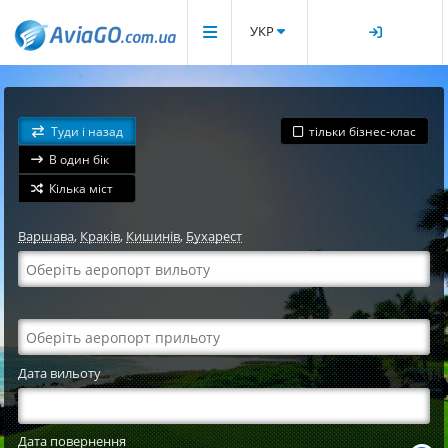
УКР
Туди і назад
тільки бізнес-клас
В один бік
Кілька міст
Варшава
,
Краків
,
Кишинів
,
Бухарест
Дата вильоту
Дата повернення