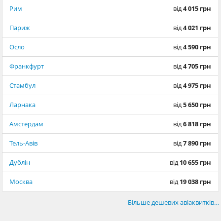
Рим
від
4 015 грн
Париж
від
4 021 грн
Осло
від
4 590 грн
Франкфурт
від
4 705 грн
Стамбул
від
4 975 грн
Ларнака
від
5 650 грн
Амстердам
від
6 818 грн
Тель-Авів
від
7 890 грн
Дублін
від
10 655 грн
Москва
від
19 038 грн
Більше дешевих авіаквитків…