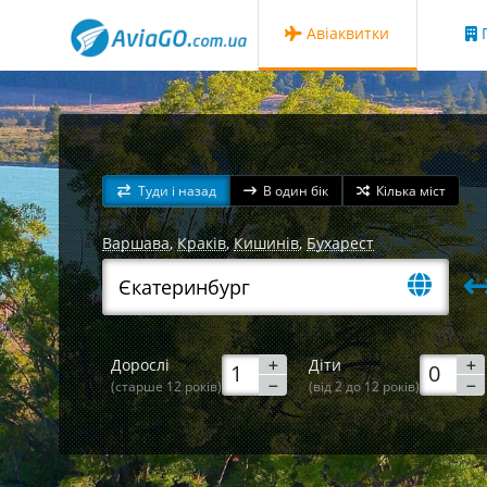
Авіаквитки
Г
Туди і назад
В один бік
Кілька міст
Варшава
,
Краків
,
Кишинів
,
Бухарест
Дорослі
Діти
(старше 12 років)
(від 2 до 12 років)