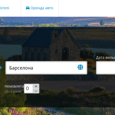
отелі
Оренда авто
Дата виль
Немовлята
(До 2 років)