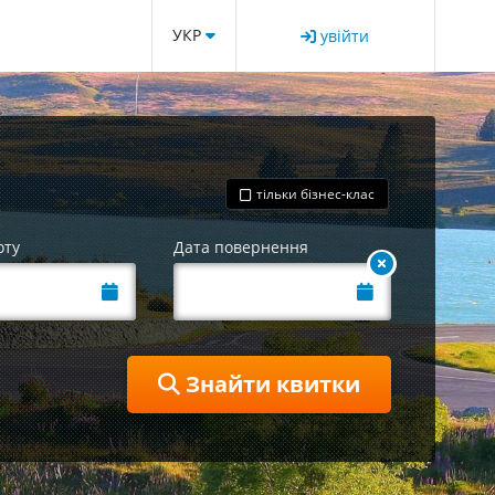
УКР
увійти
тільки бізнес-клас
оту
Дата повернення
Знайти квитки