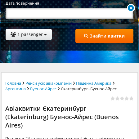
Дата повернення
1 passenger
Знайти квитки
Головна
Рейси усіх авіакомпаній
Південна Америка
Аргентина
Буенос-Айрес
Єкатеринбург–Буенос-Айрес
Авіаквитки Єкатеринбург
(Ekaterinburg) Буенос-Айрес (Buenos
Aires)
Протягом 24 годин не знайдено жодної ціни на авіаквитки на