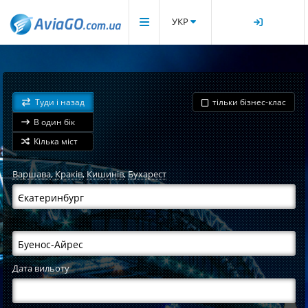
УКР
Туди і назад
тільки бізнес-клас
В один бік
Кілька міст
Варшава
,
Краків
,
Кишинів
,
Бухарест
Дата вильоту