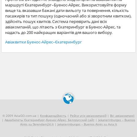
маршруті Єкатеринбург–Буенос-Айрес. Використовуйте форму
вище та, вказавши бажані дати вильоту та повернення, кількість
пасажирів та тип пошуку (одночасний або зі зворотним квитком),
здійсніть пошук квитків. Система перевірить дані всіх
авіакомпаній, що літають з Єкатеринбург в Буенос-Айрес, та
надасть до 200 найкращих варіантів для вашого вибору.
Авіаквитки Буенос-Айрес–Єкатеринбург
© 2009 AviaGO.com.ua |
Конфіденційність
|
Рейси усіх авіакомпаній
|
Всі авіакомпанії
|
Авиабилеты Єкатеринбург–Буенос-Айрес, Белорусский сайт
|
Jekaterinburgas – Buenos
Airės su Skrendam24.lt
|
Jekaterinburgas – Buenos Airės su Avia.lt