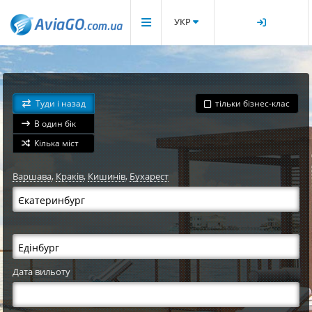
УКР
Туди і назад
тільки бізнес-клас
В один бік
Кілька міст
Варшава
,
Краків
,
Кишинів
,
Бухарест
Дата вильоту