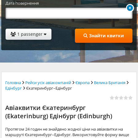
Дата повернення
1 passenger
Знайти квитки
Головна
Рейси усіх авіакомпаній
Європа
Велика Британія
Едінбург
Єкатеринбург–Едінбург
Авіаквитки Єкатеринбург
(Ekaterinburg) Едінбург (Edinburgh)
Протягом 24 годин не знайдено жодної ціни на авіаквитки на
маршруті Єкатеринбург–Едінбург. Використовуйте форму вище