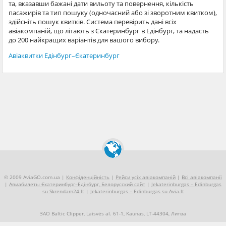
та, вказавши бажані дати вильоту та повернення, кількість
пасажирів та тип пошуку (одночасний або зі зворотним квитком),
здійсніть пошук квитків. Система перевірить дані всіх
авіакомпаній, що літають з Єкатеринбург в Едінбург, та надасть
до 200 найкращих варіантів для вашого вибору.
Авіаквитки Едінбург–Єкатеринбург
© 2009 AviaGO.com.ua |
Конфіденційність
|
Рейси усіх авіакомпаній
|
Всі авіакомпанії
|
Авиабилеты Єкатеринбург–Едінбург, Белорусский сайт
|
Jekaterinburgas – Edinburgas
su Skrendam24.lt
|
Jekaterinburgas – Edinburgas su Avia.lt
ЗАО Baltic Clipper, Laisvės al. 61-1, Kaunas, LT-44304, Литва