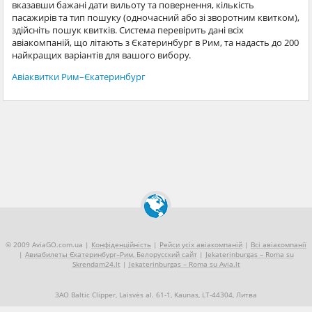
вказавши бажані дати вильоту та повернення, кількість
пасажирів та тип пошуку (одночасний або зі зворотним квитком),
здійсніть пошук квитків. Система перевірить дані всіх
авіакомпаній, що літають з Єкатеринбург в Рим, та надасть до 200
найкращих варіантів для вашого вибору.
Авіаквитки Рим–Єкатеринбург
© 2009 AviaGO.com.ua |
Конфіденційність
|
Рейси усіх авіакомпаній
|
Всі авіакомпанії
|
Авиабилеты Єкатеринбург–Рим, Белорусский сайт
|
Jekaterinburgas – Roma su
Skrendam24.lt
|
Jekaterinburgas – Roma su Avia.lt
ЗАО Baltic Clipper, Laisvės al. 61-1, Kaunas, LT-44304, Литва