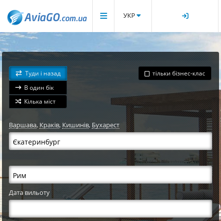
УКР
Туди і назад
тільки бізнес-клас
В один бік
Кілька міст
Варшава
,
Краків
,
Кишинів
,
Бухарест
Дата вильоту