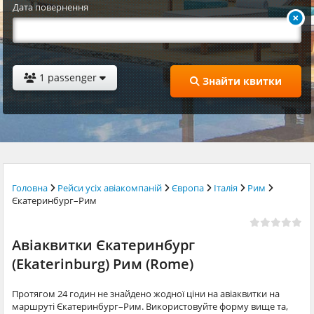
Дата повернення
1 passenger
Знайти квитки
Головна
Рейси усіх авіакомпаній
Європа
Італія
Рим
Єкатеринбург–Рим
Авіаквитки Єкатеринбург
(Ekaterinburg) Рим (Rome)
Протягом 24 годин не знайдено жодної ціни на авіаквитки на
маршруті Єкатеринбург–Рим. Використовуйте форму вище та,