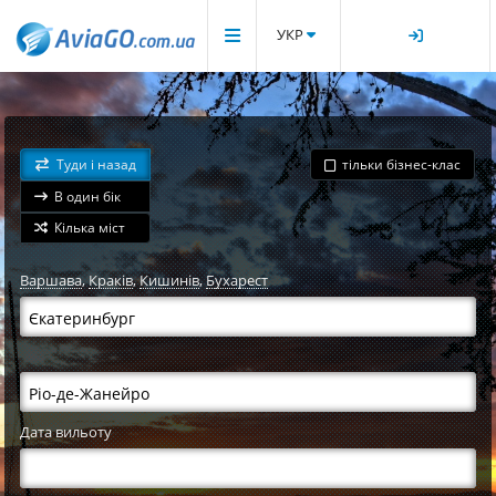
УКР
Туди і назад
тільки бізнес-клас
В один бік
Кілька міст
Варшава
,
Краків
,
Кишинів
,
Бухарест
Дата вильоту