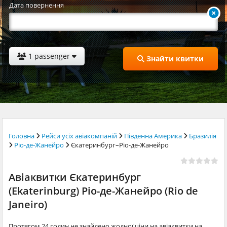
Дата повернення
1 passenger
Знайти квитки
Головна
Рейси усіх авіакомпаній
Південна Америка
Бразилія
Ріо-де-Жанейро
Єкатеринбург–Ріо-де-Жанейро
Авіаквитки Єкатеринбург
(Ekaterinburg) Ріо-де-Жанейро (Rio de
Janeiro)
Протягом 24 годин не знайдено жодної ціни на авіаквитки на