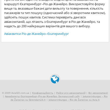
маршруті Єкатеринбург–Ріо-де-Жанейро. Використовуйте форму
вище та, вказавши бажані дати вильоту та повернення, кількість
пасажирів та тип пошуку (одночасний або зі зворотним квитком),
здійсніть пошук квитків. Система перевірить дані всіх
авіакомпаній, що літають з Єкатеринбург в Ріо-де-Жанейро, та
надасть до 200 найкращих варіантів для вашого вибору.
Авіаквитки Ріо-де-Жанейро–Єкатеринбург
© 2009 AviaGO.com.ua |
Конфіденційність
|
Рейси усіх авіакомпаній
|
Всі авіакомпанії
|
Авиабилеты Єкатеринбург–Ріо-де-Жанейро, Белорусский сайт
|
Jekaterinburgas – Rio
de Žaneiras su Skrendam24.lt
|
Jekaterinburgas – Rio de Žaneiras su Avia.lt