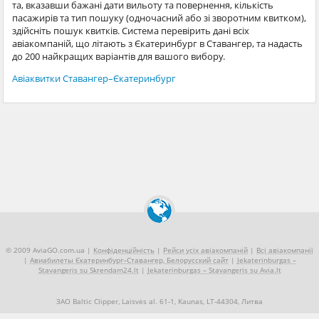
та, вказавши бажані дати вильоту та повернення, кількість
пасажирів та тип пошуку (одночасний або зі зворотним квитком),
здійсніть пошук квитків. Система перевірить дані всіх
авіакомпаній, що літають з Єкатеринбург в Ставангер, та надасть
до 200 найкращих варіантів для вашого вибору.
Авіаквитки Ставангер–Єкатеринбург
© 2009 AviaGO.com.ua |
Конфіденційність
|
Рейси усіх авіакомпаній
|
Всі авіакомпанії
|
Авиабилеты Єкатеринбург–Ставангер, Белорусский сайт
|
Jekaterinburgas –
Stavangeris su Skrendam24.lt
|
Jekaterinburgas – Stavangeris su Avia.lt
ЗАО Baltic Clipper, Laisvės al. 61-1, Kaunas, LT-44304, Литва