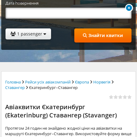
Дата повернення
1 passenger
Знайти квитки
Головна
Рейси усіх авіакомпаній
Європа
Норвегія
Ставангер
Єкатеринбург–Ставангер
Авіаквитки Єкатеринбург
(Ekaterinburg) Ставангер (Stavanger)
Протягом 24 годин не знайдено жодної ціни на авіаквитки на
маршруті Єкатеринбург–Ставангер. Використовуйте форму вище