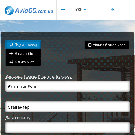
УКР
Туди і назад
тільки бізнес-клас
В один бік
Кілька міст
Варшава
,
Краків
,
Кишинів
,
Бухарест
Дата вильоту