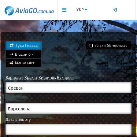
УКР
Туди і назад
тільки бізнес-клас
В один бік
Кілька міст
Варшава
,
Краків
,
Кишинів
,
Бухарест
Дата вильоту