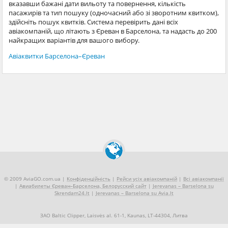
вказавши бажані дати вильоту та повернення, кількість
пасажирів та тип пошуку (одночасний або зі зворотним квитком),
здійсніть пошук квитків. Система перевірить дані всіх
авіакомпаній, що літають з Єреван в Барселона, та надасть до 200
найкращих варіантів для вашого вибору.
Авіаквитки Барселона–Єреван
© 2009 AviaGO.com.ua |
Конфіденційність
|
Рейси усіх авіакомпаній
|
Всі авіакомпанії
|
Авиабилеты Єреван–Барселона, Белорусский сайт
|
Jerevanas – Barselona su
Skrendam24.lt
|
Jerevanas – Barselona su Avia.lt
ЗАО Baltic Clipper, Laisvės al. 61-1, Kaunas, LT-44304, Литва