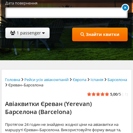
Дата повернення
1 passenger
Знайти квитки
Головна
Рейси усіх авіакомпаній
Європа
Іспанія
Барселона
Єреван–Барселона
5,00
/5
(: 1)
Авіаквитки Єреван (Yerevan)
Барселона (Barcelona)
Протягом 24 годин не знайдено жодної ціни на авіаквитки на
маршруті Єреван–Барселона. Використовуйте форму вище та,