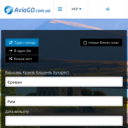
УКР
Туди і назад
тільки бізнес-клас
В один бік
Кілька міст
Варшава
,
Краків
,
Кишинів
,
Бухарест
Дата вильоту