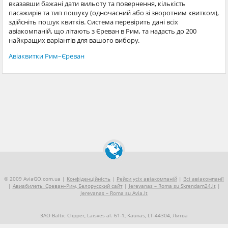
вказавши бажані дати вильоту та повернення, кількість
пасажирів та тип пошуку (одночасний або зі зворотним квитком),
здійсніть пошук квитків. Система перевірить дані всіх
авіакомпаній, що літають з Єреван в Рим, та надасть до 200
найкращих варіантів для вашого вибору.
Авіаквитки Рим–Єреван
© 2009 AviaGO.com.ua |
Конфіденційність
|
Рейси усіх авіакомпаній
|
Всі авіакомпанії
|
Авиабилеты Єреван–Рим, Белорусский сайт
|
Jerevanas – Roma su Skrendam24.lt
|
Jerevanas – Roma su Avia.lt
ЗАО Baltic Clipper, Laisvės al. 61-1, Kaunas, LT-44304, Литва