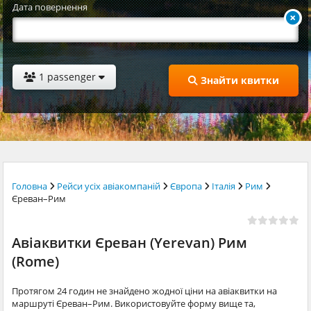
Дата повернення
1 passenger
Знайти квитки
Головна
Рейси усіх авіакомпаній
Європа
Італія
Рим
Єреван–Рим
Авіаквитки Єреван (Yerevan) Рим
(Rome)
Протягом 24 годин не знайдено жодної ціни на авіаквитки на
маршруті Єреван–Рим. Використовуйте форму вище та,