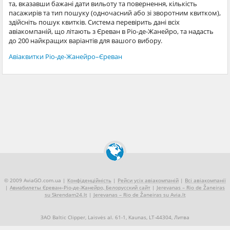
та, вказавши бажані дати вильоту та повернення, кількість
пасажирів та тип пошуку (одночасний або зі зворотним квитком),
здійсніть пошук квитків. Система перевірить дані всіх
авіакомпаній, що літають з Єреван в Ріо-де-Жанейро, та надасть
до 200 найкращих варіантів для вашого вибору.
Авіаквитки Ріо-де-Жанейро–Єреван
© 2009 AviaGO.com.ua |
Конфіденційність
|
Рейси усіх авіакомпаній
|
Всі авіакомпанії
|
Авиабилеты Єреван–Ріо-де-Жанейро, Белорусский сайт
|
Jerevanas – Rio de Žaneiras
su Skrendam24.lt
|
Jerevanas – Rio de Žaneiras su Avia.lt
ЗАО Baltic Clipper, Laisvės al. 61-1, Kaunas, LT-44304, Литва