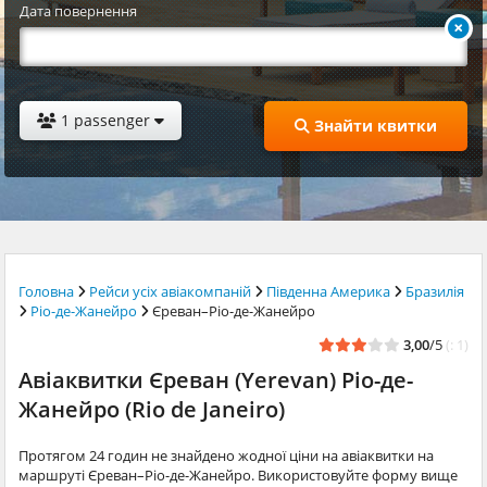
Дата повернення
1 passenger
Знайти квитки
Головна
Рейси усіх авіакомпаній
Південна Америка
Бразилія
Ріо-де-Жанейро
Єреван–Ріо-де-Жанейро
3,00
/5
(: 1)
Авіаквитки Єреван (Yerevan) Ріо-де-
Жанейро (Rio de Janeiro)
Протягом 24 годин не знайдено жодної ціни на авіаквитки на
маршруті Єреван–Ріо-де-Жанейро. Використовуйте форму вище