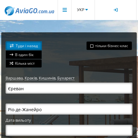
УКР
Туди і назад
тільки бізнес-клас
В один бік
Кілька міст
Варшава
,
Краків
,
Кишинів
,
Бухарест
Дата вильоту