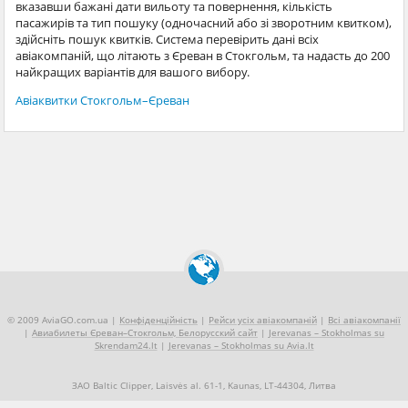
вказавши бажані дати вильоту та повернення, кількість
пасажирів та тип пошуку (одночасний або зі зворотним квитком),
здійсніть пошук квитків. Система перевірить дані всіх
авіакомпаній, що літають з Єреван в Стокгольм, та надасть до 200
найкращих варіантів для вашого вибору.
Авіаквитки Стокгольм–Єреван
© 2009 AviaGO.com.ua |
Конфіденційність
|
Рейси усіх авіакомпаній
|
Всі авіакомпанії
|
Авиабилеты Єреван–Стокгольм, Белорусский сайт
|
Jerevanas – Stokholmas su
Skrendam24.lt
|
Jerevanas – Stokholmas su Avia.lt
ЗАО Baltic Clipper, Laisvės al. 61-1, Kaunas, LT-44304, Литва