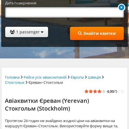
Дата повернення
1 passenger
Знайти квитки
Головна
Рейси усіх авіакомпаній
Європа
Швеція
Стокгольм
Єреван–Стокгольм
4,00
/5
(: 5)
Авіаквитки Єреван (Yerevan)
Стокгольм (Stockholm)
Протягом 24 годин не знайдено жодної ціни на авіаквитки на
маршруті Єреван–Стокгольм. Використовуйте форму вище та,