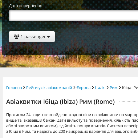
Дата повернення
1 passenger
Головна
Рейси усіх авіакомпаній
Європа
Італія
Рим
Ібіца–Р
Авіаквитки Ібіца (Ibiza) Рим (Rome)
Протягом 24 годин не знайдено жодної ціни на авіаквитки на марш
вище та, вказавши бажані дати вильоту та повернення, кількість п
або зі зворотним квитком), здійсніть пошук квитків. Система перевір
з Ібіца в Рим, та надасть до 200 найкращих варіантів для вашого виб