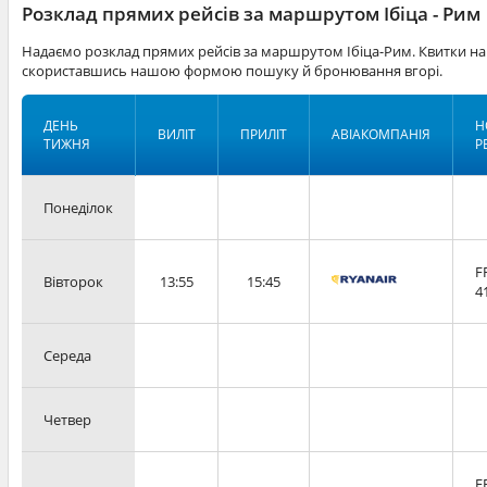
Розклад прямих рейсів за маршрутом Ібіца - Рим
Надаємо розклад прямих рейсів за маршрутом Ібіца-Рим. Квитки на
скориставшись нашою формою пошуку й бронювання вгорі.
ДЕНЬ
Н
ВИЛІТ
ПРИЛІТ
АВІАКОМПАНІЯ
ТИЖНЯ
Р
Понеділок
F
Вівторок
13:55
15:45
4
Середа
Четвер
F