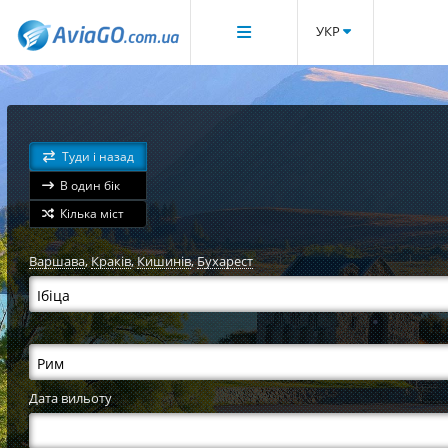
УКР
Туди і назад
В один бік
Кілька міст
Варшава
,
Краків
,
Кишинів
,
Бухарест
Дата вильоту