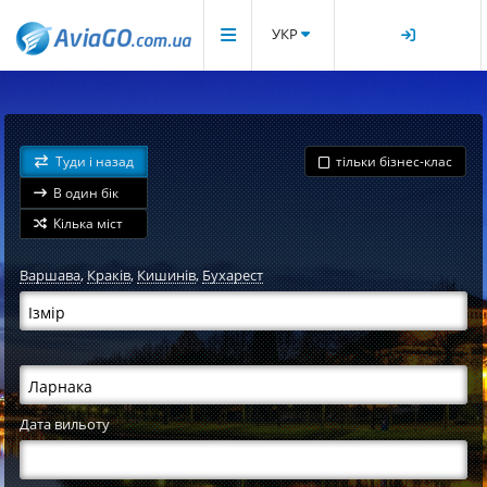
УКР
Туди і назад
тільки бізнес-клас
В один бік
Кілька міст
Варшава
,
Краків
,
Кишинів
,
Бухарест
Дата вильоту