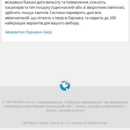
вказавши бажані дати вильоту та повернення, кількість
пасажирів та тип пошуку (одночасний або зі зворотним квитком),
здійсніть пошук квитків. Система перевірить дані всіх
авіакомпаній, що літають з Ізмір в Ларнака, та надасть до 200
найкращих варіантів для вашого вибору.
Авіаквитки Ларнака–Ізмір
© 2009 AviaGO.com.ua |
Конфіденційність
|
Рейси усіх авіакомпаній
|
Всі авіакомпанії
|
Авиабилеты Ізмір–Ларнака, Белорусский сайт
|
Izmiras – Larnaka su Skrendam24.lt
|
Izmiras – Larnaka su Avia.lt
ЗАО Baltic Clipper, Laisvės al. 61-1, Kaunas, LT-44304, Литва