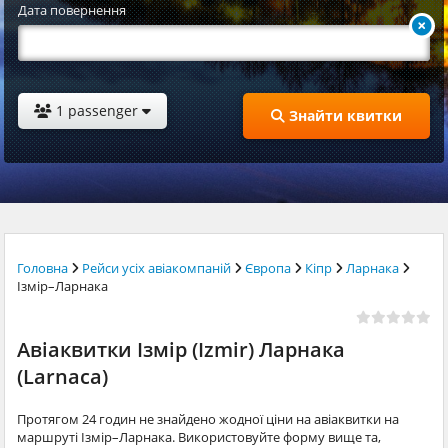
Дата повернення
1 passenger
Знайти квитки
Головна
Рейси усіх авіакомпаній
Європа
Кіпр
Ларнака
Ізмір–Ларнака
Авіаквитки Ізмір (Izmir) Ларнака
(Larnaca)
Протягом 24 годин не знайдено жодної ціни на авіаквитки на
маршруті Ізмір–Ларнака. Використовуйте форму вище та,