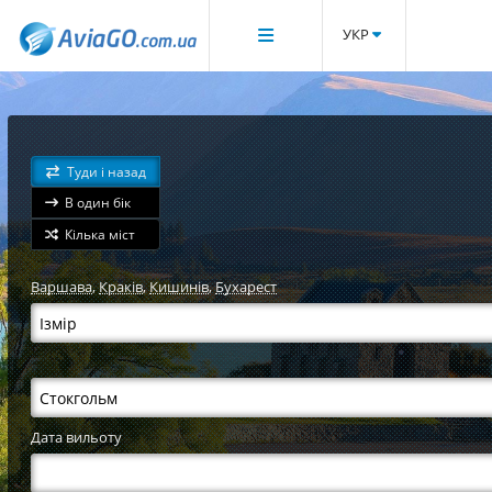
УКР
Туди і назад
В один бік
Кілька міст
Варшава
,
Краків
,
Кишинів
,
Бухарест
Дата вильоту