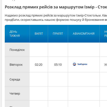
Розклад прямих рейсів за маршрутом Ізмір - Сто
Надаємо розклад прямих рейсів за маршрутом Ізмір-Стокгольм. Кви
придбати, скориставшись нашою формою пошуку й бронювання вг
ДЕНЬ
Н
ВИЛІТ
ПРИЛІТ
АВІАКОМПАНІЯ
ТИЖНЯ
Р
Понеділок
Вівторок
02:20
05:10
X
Середа
Четвер