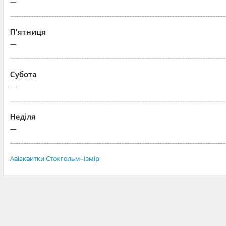
—
П'ятниця
—
Субота
—
Неділя
—
Авіаквитки Стокгольм–Ізмір