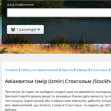
Дата повернення
1 passenger
Головна
Рейси усіх авіакомпаній
Європа
Швеція
Стокгольм
Авіаквитки Ізмір (Izmir) Стокгольм (Stockh
Протягом 24 годин не знайдено жодної ціни на авіаквитки на маршр
Використовуйте форму вище та, вказавши бажані дати вильоту та по
тип пошуку (одночасний або зі зворотним квитком), здійсніть пошук
всіх авіакомпаній, що літають з Ізмір в Стокгольм, та надасть до 20
вибору.