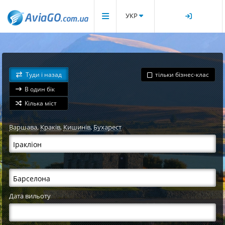
УКР
Туди і назад
тільки бізнес-клас
В один бік
Кілька міст
Варшава
,
Краків
,
Кишинів
,
Бухарест
Дата вильоту