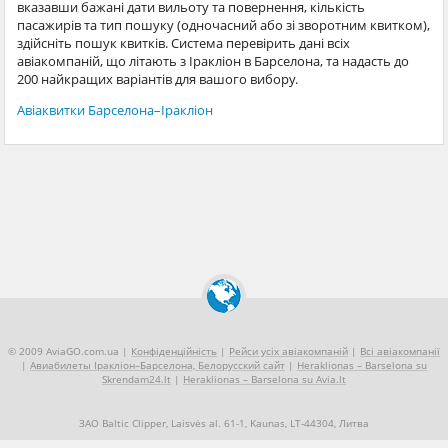
вказавши бажані дати вильоту та повернення, кількість
пасажирів та тип пошуку (одночасний або зі зворотним квитком),
здійсніть пошук квитків. Система перевірить дані всіх
авіакомпаній, що літають з Іракліон в Барселона, та надасть до
200 найкращих варіантів для вашого вибору.
Авіаквитки Барселона–Іракліон
© 2009 AviaGO.com.ua |
Конфіденційність
|
Рейси усіх авіакомпаній
|
Всі авіакомпанії
|
Авиабилеты Іракліон–Барселона, Белорусский сайт
|
Heraklionas – Barselona su
Skrendam24.lt
|
Heraklionas – Barselona su Avia.lt
ЗАО Baltic Clipper, Laisvės al. 61-1, Kaunas, LT-44304, Литва