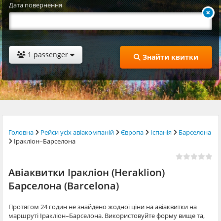
Дата повернення
1 passenger
Знайти квитки
Головна
Рейси усіх авіакомпаній
Європа
Іспанія
Барселона
Іракліон–Барселона
Авіаквитки Іракліон (Heraklion)
Барселона (Barcelona)
Протягом 24 годин не знайдено жодної ціни на авіаквитки на
маршруті Іракліон–Барселона. Використовуйте форму вище та,