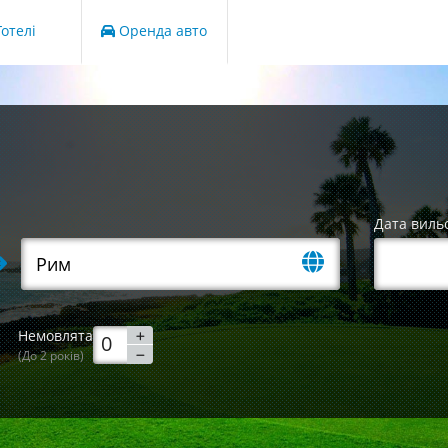
отелі
Оренда авто
Дата виль
Немовлята
(До 2 років)