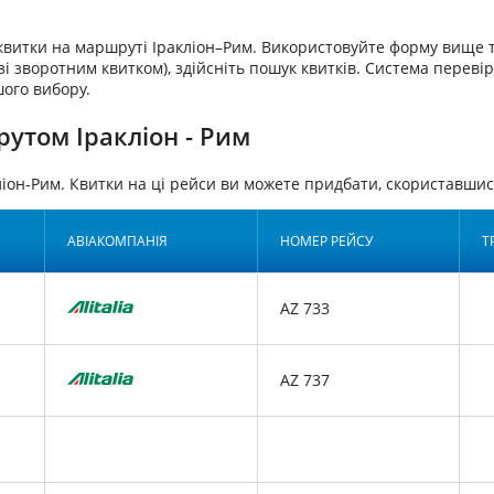
аквитки на маршруті Іракліон–Рим. Використовуйте форму вище т
і зворотним квитком), здійсніть пошук квитків. Система перевіри
шого вибору.
утом Іракліон - Рим
ліон-Рим. Квитки на ці рейси ви можете придбати, скориставш
АВІАКОМПАНІЯ
НОМЕР РЕЙСУ
Т
AZ 733
AZ 737