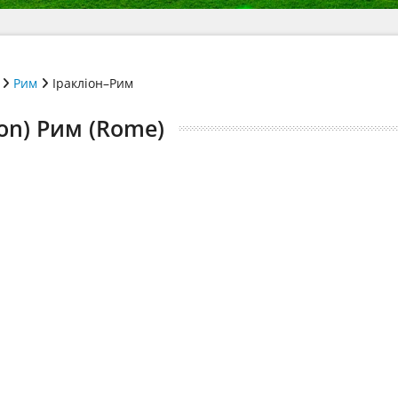
Рим
Іракліон–Рим
ion) Рим (Rome)