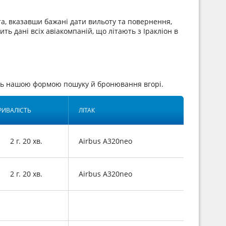
а, вказавши бажані дати вильоту та повернення,
ть дані всіх авіакомпаній, що літають з Іракліон в
ись нашою формою пошуку й бронювання вгорі.
РИВАЛІСТЬ
ЛІТАК
2 г. 20 хв.
Airbus A320neo
2 г. 20 хв.
Airbus A320neo