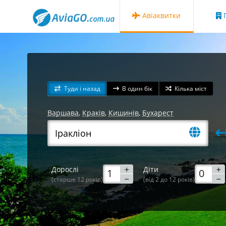
Авіаквитки
Г
Туди і назад
В один бік
Кілька міст
Варшава
,
Краків
,
Кишинів
,
Бухарест
Дорослі
Діти
(старше 12 років)
(від 2 до 12 років)