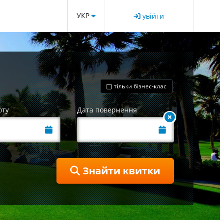
УКР
увійти
тільки бізнес-клас
оту
Дата повернення
Знайти квитки