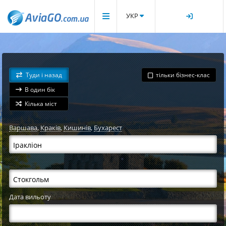
УКР
Туди і назад
тільки бізнес-клас
В один бік
Кілька міст
Варшава
,
Краків
,
Кишинів
,
Бухарест
Дата вильоту