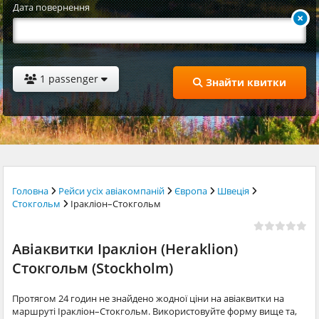
Дата повернення
1 passenger
Знайти квитки
Головна
Рейси усіх авіакомпаній
Європа
Швеція
Стокгольм
Іракліон–Стокгольм
Авіаквитки Іракліон (Heraklion)
Стокгольм (Stockholm)
Протягом 24 годин не знайдено жодної ціни на авіаквитки на
маршруті Іракліон–Стокгольм. Використовуйте форму вище та,