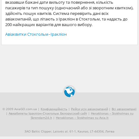
вказавши бажані дати вильоту та повернення, кількість
пасажирів та тип пошуку (одночасний або зі зворотним квитком),
здійсніть пошук квитків. Система перевірить дані всіх
авіакомпаній, що літають з Іракліон в Стокгольм, та надасть до
200 найкращих варіантів для вашого вибору.
Авіаквитки Стокгольм–Іракліон
© 2009 AviaGO.com.ua |
Конфіденційність
|
Рейси усіх авіакомпаній
|
Всі авіакомпанії
|
Авиабилеты Іракліон–Стокгольм, Белорусский сайт
|
Heraklionas – Stokholmas su
Skrendam24.lt
|
Heraklionas – Stokholmas su Avia.lt
ЗАО Baltic Clipper, Laisvės al. 61-1, Kaunas, LT-44304, Литва