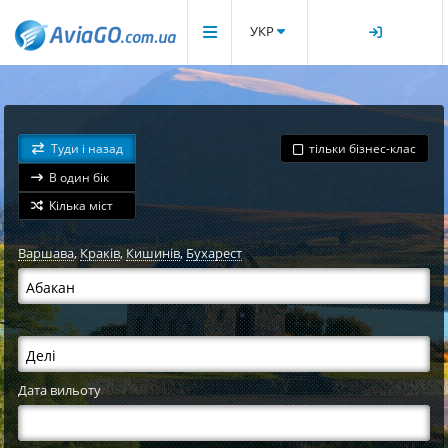
УКР
Туди і назад
тільки бізнес-клас
В один бік
Кілька міст
Варшава
,
Краків
,
Кишинів
,
Бухарест
Дата вильоту