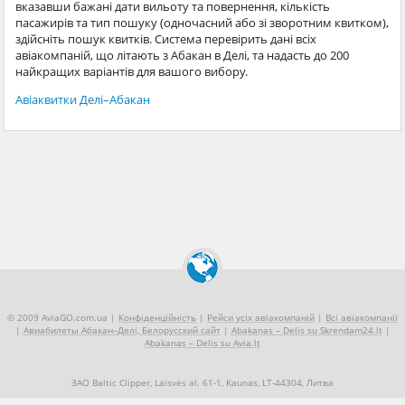
вказавши бажані дати вильоту та повернення, кількість
пасажирів та тип пошуку (одночасний або зі зворотним квитком),
здійсніть пошук квитків. Система перевірить дані всіх
авіакомпаній, що літають з Абакан в Делі, та надасть до 200
найкращих варіантів для вашого вибору.
Авіаквитки Делі–Абакан
© 2009 AviaGO.com.ua |
Конфіденційність
|
Рейси усіх авіакомпаній
|
Всі авіакомпанії
|
Авиабилеты Абакан–Делі, Белорусский сайт
|
Abakanas – Delis su Skrendam24.lt
|
Abakanas – Delis su Avia.lt
ЗАО Baltic Clipper, Laisvės al. 61-1, Kaunas, LT-44304, Литва