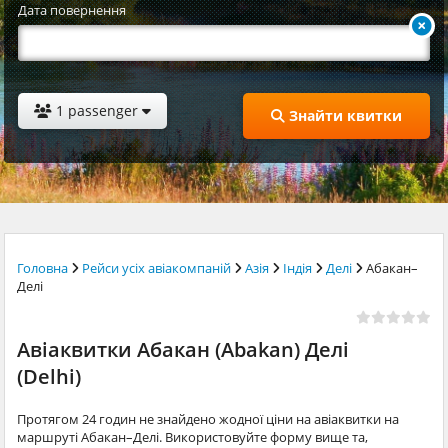
Дата повернення
1 passenger
Знайти квитки
Головна
Рейси усіх авіакомпаній
Азія
Індія
Делі
Абакан–
Делі
Авіаквитки Абакан (Abakan) Делі
(Delhi)
Протягом 24 годин не знайдено жодної ціни на авіаквитки на
маршруті Абакан–Делі. Використовуйте форму вище та,