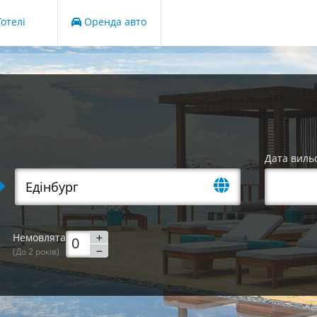
отелі
Оренда авто
Дата виль
Немовлята
(До 2 років)