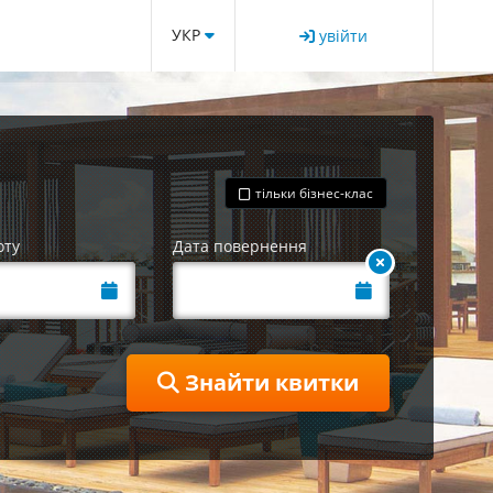
УКР
увійти
тільки бізнес-клас
оту
Дата повернення
Знайти квитки