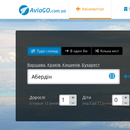
Авіаквитки
Г
Туди і назад
В один бік
Кілька міст
Варшава
,
Краків
,
Кишинів
,
Бухарест
Дорослі
Діти
(старше 12 років)
(від 2 до 12 років)