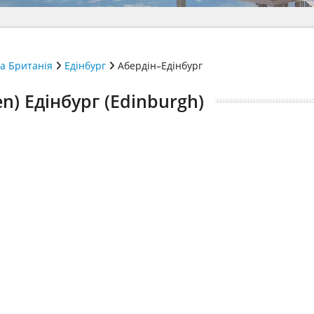
а Британія
Едінбург
Абердін–Едінбург
n) Едінбург (Edinburgh)