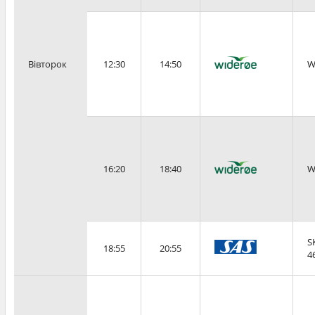
Вівторок
12:30
14:50
W
16:20
18:40
W
S
18:55
20:55
4