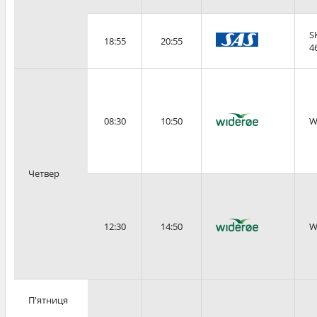
S
18:55
20:55
4
08:30
10:50
W
Четвер
12:30
14:50
W
П'ятниця