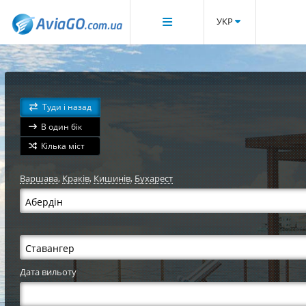
УКР
Туди і назад
В один бік
Кілька міст
Варшава
,
Краків
,
Кишинів
,
Бухарест
Дата вильоту