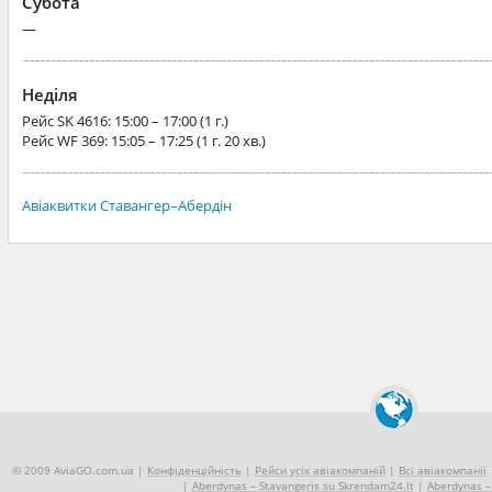
Субота
—
Неділя
Рейс
SK 4616
: 15:00 – 17:00 (1 г.)
Рейс
WF 369
: 15:05 – 17:25 (1 г. 20 хв.)
Авіаквитки Ставангер–Абердін
© 2009 AviaGO.com.ua |
Конфіденційність
|
Рейси усіх авіакомпаній
|
Всі авіакомпанії
|
Aberdynas – Stavangeris su Skrendam24.lt
|
Aberdynas – 