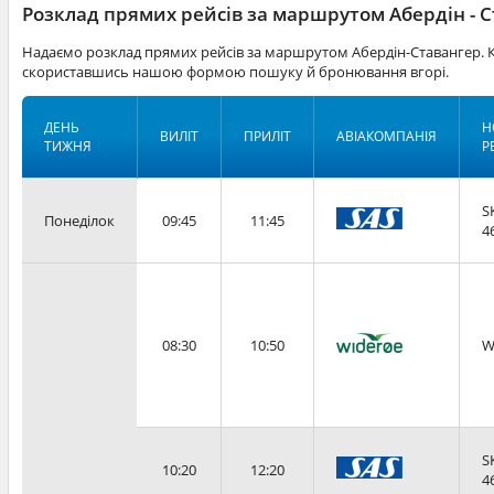
Розклад прямих рейсів за маршрутом Абердін - 
Надаємо розклад прямих рейсів за маршрутом Абердін-Ставангер. К
скориставшись нашою формою пошуку й бронювання вгорі.
ДЕНЬ
Н
ВИЛІТ
ПРИЛІТ
АВІАКОМПАНІЯ
ТИЖНЯ
Р
S
Понеділок
09:45
11:45
4
08:30
10:50
W
S
10:20
12:20
4