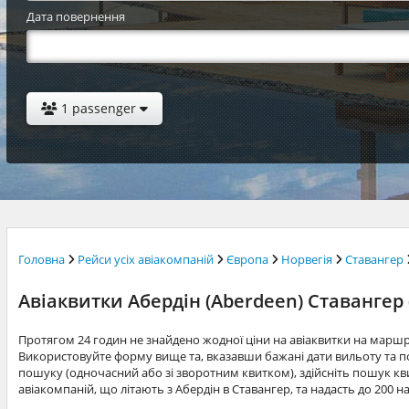
Дата повернення
1 passenger
Головна
Рейси усіх авіакомпаній
Європа
Норвегія
Ставангер
Авіаквитки Абердін (Aberdeen) Ставангер 
Протягом 24 годин не знайдено жодної ціни на авіаквитки на маршр
Використовуйте форму вище та, вказавши бажані дати вильоту та по
пошуку (одночасний або зі зворотним квитком), здійсніть пошук квит
авіакомпаній, що літають з Абердін в Ставангер, та надасть до 200 