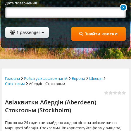
Дата повернення
1 passenger
Знайти квитки
Головна
Рейси усіх авіакомпаній
Європа
Швеція
Стокгольм
Абердін–Стокгольм
Авіаквитки Абердін (Aberdeen)
Стокгольм (Stockholm)
Протягом 24 годин не знайдено жодної ціни на авіаквитки на
маршруті Абердін–Стокгольм. Використовуйте форму вище та,