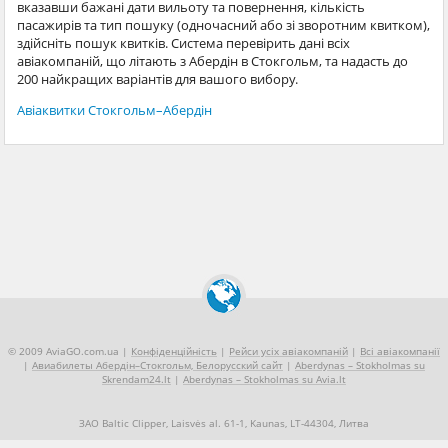
вказавши бажані дати вильоту та повернення, кількість
пасажирів та тип пошуку (одночасний або зі зворотним квитком),
здійсніть пошук квитків. Система перевірить дані всіх
авіакомпаній, що літають з Абердін в Стокгольм, та надасть до
200 найкращих варіантів для вашого вибору.
Авіаквитки Стокгольм–Абердін
© 2009 AviaGO.com.ua |
Конфіденційність
|
Рейси усіх авіакомпаній
|
Всі авіакомпанії
|
Авиабилеты Абердін–Стокгольм, Белорусский сайт
|
Aberdynas – Stokholmas su
Skrendam24.lt
|
Aberdynas – Stokholmas su Avia.lt
ЗАО Baltic Clipper, Laisvės al. 61-1, Kaunas, LT-44304, Литва