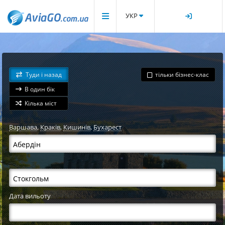
УКР
Туди і назад
тільки бізнес-клас
В один бік
Кілька міст
Варшава
,
Краків
,
Кишинів
,
Бухарест
Дата вильоту