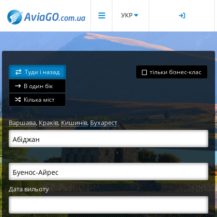
УКР
Туди і назад
тільки бізнес-клас
В один бік
Кілька міст
Варшава
,
Краків
,
Кишинів
,
Бухарест
Дата вильоту