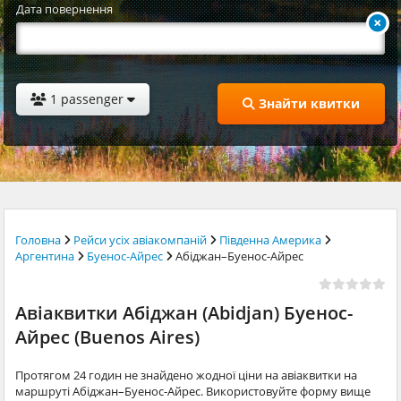
Дата повернення
1 passenger
Знайти квитки
Головна
Рейси усіх авіакомпаній
Південна Америка
Аргентина
Буенос-Айрес
Абіджан–Буенос-Айрес
Авіаквитки Абіджан (Abidjan) Буенос-
Айрес (Buenos Aires)
Протягом 24 годин не знайдено жодної ціни на авіаквитки на
маршруті Абіджан–Буенос-Айрес. Використовуйте форму вище