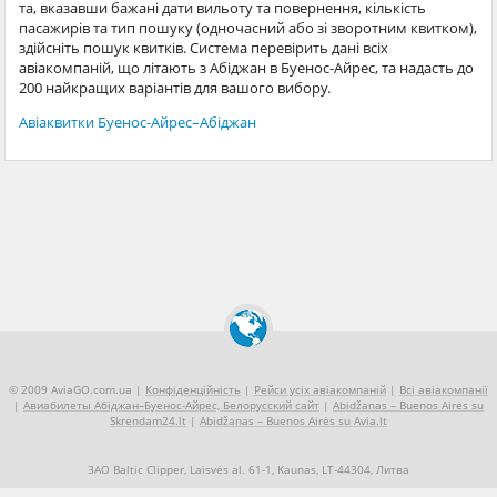
та, вказавши бажані дати вильоту та повернення, кількість
пасажирів та тип пошуку (одночасний або зі зворотним квитком),
здійсніть пошук квитків. Система перевірить дані всіх
авіакомпаній, що літають з Абіджан в Буенос-Айрес, та надасть до
200 найкращих варіантів для вашого вибору.
Авіаквитки Буенос-Айрес–Абіджан
© 2009 AviaGO.com.ua |
Конфіденційність
|
Рейси усіх авіакомпаній
|
Всі авіакомпанії
|
Авиабилеты Абіджан–Буенос-Айрес, Белорусский сайт
|
Abidžanas – Buenos Airės su
Skrendam24.lt
|
Abidžanas – Buenos Airės su Avia.lt
ЗАО Baltic Clipper, Laisvės al. 61-1, Kaunas, LT-44304, Литва