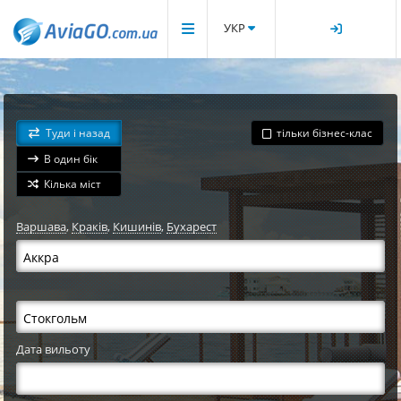
УКР
Туди і назад
тільки бізнес-клас
В один бік
Кілька міст
Варшава
,
Краків
,
Кишинів
,
Бухарест
Дата вильоту