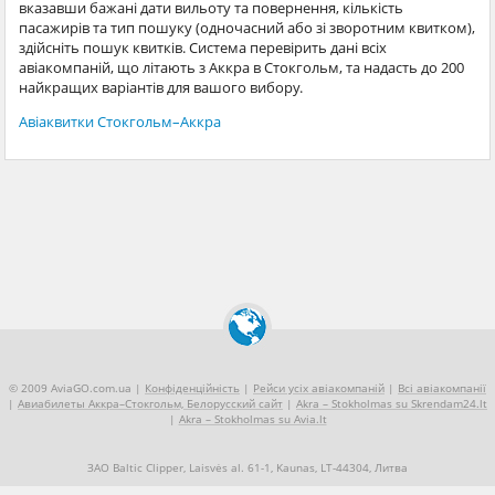
вказавши бажані дати вильоту та повернення, кількість
пасажирів та тип пошуку (одночасний або зі зворотним квитком),
здійсніть пошук квитків. Система перевірить дані всіх
авіакомпаній, що літають з Аккра в Стокгольм, та надасть до 200
найкращих варіантів для вашого вибору.
Авіаквитки Стокгольм–Аккра
© 2009 AviaGO.com.ua |
Конфіденційність
|
Рейси усіх авіакомпаній
|
Всі авіакомпанії
|
Авиабилеты Аккра–Стокгольм, Белорусский сайт
|
Akra – Stokholmas su Skrendam24.lt
|
Akra – Stokholmas su Avia.lt
ЗАО Baltic Clipper, Laisvės al. 61-1, Kaunas, LT-44304, Литва