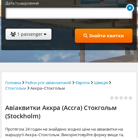
Дата повернення
1 passenger
Знайти квитки
Головна
Рейси усіх авіакомпаній
Європа
Швеція
Стокгольм
Аккра–Стокгольм
Авіаквитки Аккра (Accra) Стокгольм
(Stockholm)
Протягом 24 годин не знайдено жодної ціни на авіаквитки на
маршруті Аккра–Стокгольм. Використовуйте форму вище та,