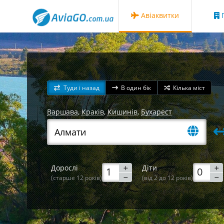
Авіаквитки
Г
Туди і назад
В один бік
Кілька міст
Варшава
,
Краків
,
Кишинів
,
Бухарест
Дорослі
Діти
(старше 12 років)
(від 2 до 12 років)