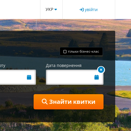
УКР
увійти
тільки бізнес-клас
оту
Дата повернення
Знайти квитки