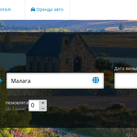
отелі
Оренда авто
Дата виль
Немовлята
(До 2 років)