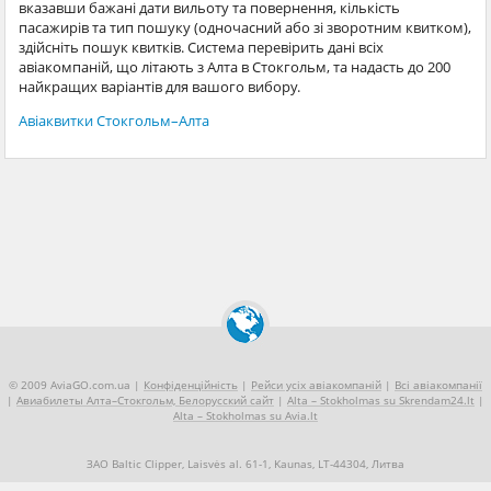
вказавши бажані дати вильоту та повернення, кількість
пасажирів та тип пошуку (одночасний або зі зворотним квитком),
здійсніть пошук квитків. Система перевірить дані всіх
авіакомпаній, що літають з Алта в Стокгольм, та надасть до 200
найкращих варіантів для вашого вибору.
Авіаквитки Стокгольм–Алта
© 2009 AviaGO.com.ua |
Конфіденційність
|
Рейси усіх авіакомпаній
|
Всі авіакомпанії
|
Авиабилеты Алта–Стокгольм, Белорусский сайт
|
Alta – Stokholmas su Skrendam24.lt
|
Alta – Stokholmas su Avia.lt
ЗАО Baltic Clipper, Laisvės al. 61-1, Kaunas, LT-44304, Литва