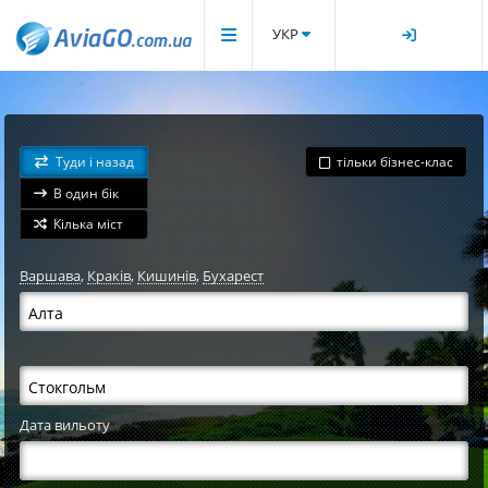
УКР
Туди і назад
тільки бізнес-клас
В один бік
Кілька міст
Варшава
,
Краків
,
Кишинів
,
Бухарест
Дата вильоту