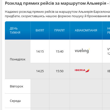
Розклад прямих рейсів за маршрутом Альмерія -
Надаємо розклад прямих рейсів за маршрутом Альмерія-Барселона.
придбати, скориставшись нашою формою пошуку й бронювання вг
ДЕНЬ
Н
ВИЛІТ
ПРИЛІТ
АВІАКОМПАНІЯ
ТИЖНЯ
Р
V
14:15
15:40
1
Понеділок
14:25
15:50
I
Вівторок
Середа