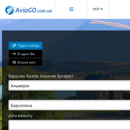
УКР
Туди і назад
В один бік
Кілька міст
Варшава
,
Краків
,
Кишинів
,
Бухарест
Дата вильоту