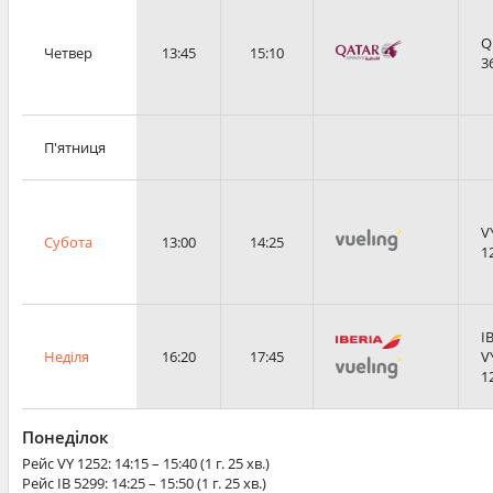
Q
Четвер
13:45
15:10
3
П'ятниця
V
Субота
13:00
14:25
1
I
Неділя
16:20
17:45
V
1
Понеділок
Рейс
VY 1252
: 14:15 – 15:40 (1 г. 25 хв.)
Рейс
IB 5299
: 14:25 – 15:50 (1 г. 25 хв.)