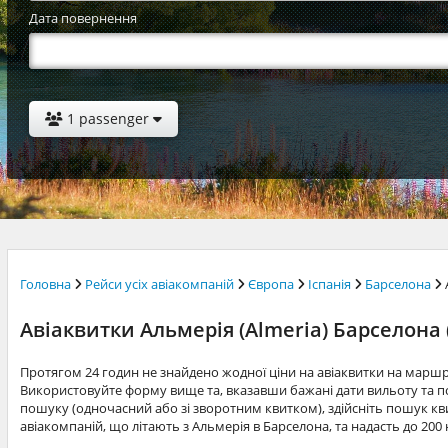
Дата повернення
1 passenger
Головна
Рейси усіх авіакомпаній
Європа
Іспанія
Барселона
Авіаквитки Альмерія (Almeria) Барселона 
Протягом 24 годин не знайдено жодної ціни на авіаквитки на марш
Використовуйте форму вище та, вказавши бажані дати вильоту та по
пошуку (одночасний або зі зворотним квитком), здійсніть пошук квит
авіакомпаній, що літають з Альмерія в Барселона, та надасть до 20