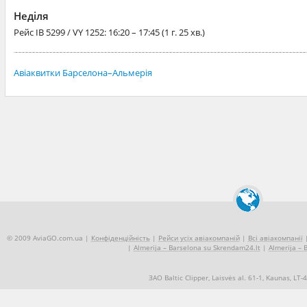
Неділя
Рейс
IB 5299 / VY 1252
: 16:20 – 17:45 (1 г. 25 хв.)
Авіаквитки Барселона–Альмерія
© 2009 AviaGO.com.ua |
Конфіденційність
|
Рейси усіх авіакомпаній
|
Всі авіакомпанії
|
Almerija – Barselona su Skrendam24.lt
|
Almerija – 
ЗАО Baltic Clipper, Laisvės al. 61-1, Kaunas, LT
+370 5 2490909