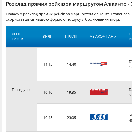
Розклад прямих рейсів за маршрутом Аліканте -
Надаємо розклад прямих рейсів за маршрутом Аліканте-Ставангер. 
скориставшись нашою формою пошуку й бронювання вгорі.
ДЕНЬ
Н
ВИЛІТ
ПРИЛІТ
АВІАКОМПАНІЯ
ТИЖНЯ
Р
D
11:15
14:40
1
Понеділок
D
16:10
19:35
5
S
19:45
23:05
4