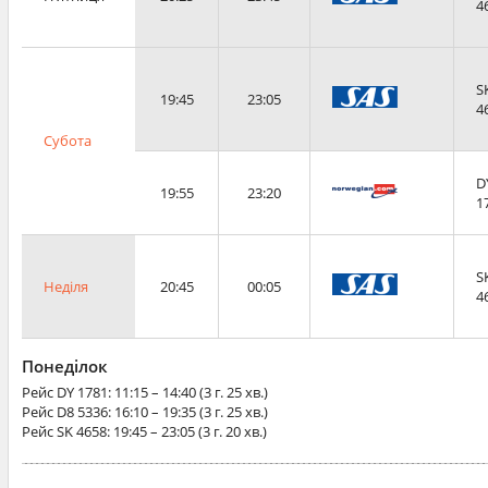
4
S
19:45
23:05
4
Субота
D
19:55
23:20
1
S
Неділя
20:45
00:05
4
Понеділок
Рейс
DY 1781
: 11:15 – 14:40 (3 г. 25 хв.)
Рейс
D8 5336
: 16:10 – 19:35 (3 г. 25 хв.)
Рейс
SK 4658
: 19:45 – 23:05 (3 г. 20 хв.)