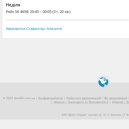
Неділя
Рейс
SK 4658
: 20:45 – 00:05 (3 г. 20 хв.)
Авіаквитки Ставангер–Аліканте
© 2009 AviaGO.com.ua |
Конфіденційність
|
Рейси усіх авіакомпаній
|
Всі авіакомпанії
|
Alikantė – Stavangeris su Skrendam24.lt
|
Alikantė – S
ЗАО Baltic Clipper, Laisvės al. 61-1, Kaunas, LT-
+370 5 2490909