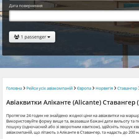
Дата повернення
1 passenger
Головна
Рейси усіх авіакомпаній
Європа
Норвегія
Ставангер
Авіаквитки Аліканте (Alicante) Ставангер 
Протягом 24 годин не знайдено жодної ціни на авіаквитки на маршр
Використовуйте форму вище та, вказавши бажані дати вильоту та по
пошуку (одночасний або зі зворотним квитком), здійсніть пошук квит
авіакомпаній, що літають з Аліканте в Ставангер, та надасть до 200