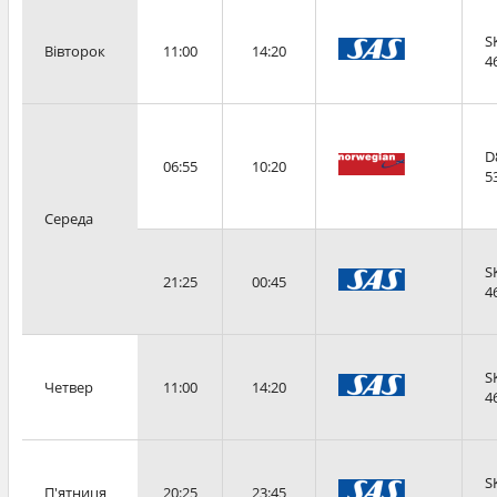
S
Вівторок
11:00
14:20
4
D
06:55
10:20
5
Середа
S
21:25
00:45
4
S
Четвер
11:00
14:20
4
S
П'ятниця
20:25
23:45