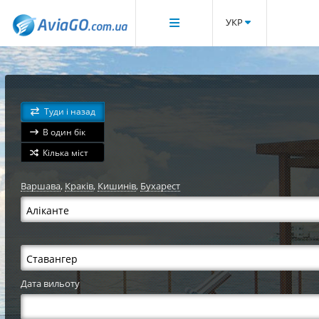
УКР
Туди і назад
В один бік
Кілька міст
Варшава
,
Краків
,
Кишинів
,
Бухарест
Дата вильоту