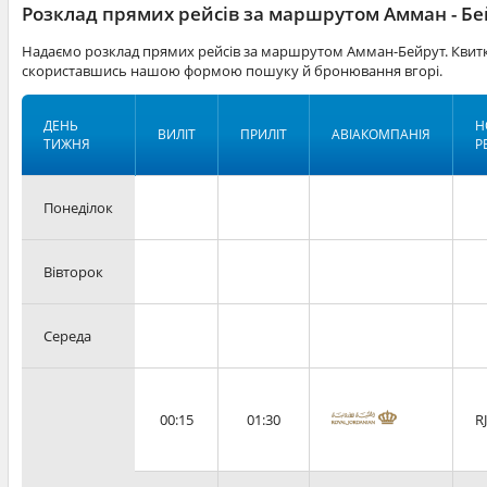
Розклад прямих рейсів за маршрутом Амман - Б
Надаємо розклад прямих рейсів за маршрутом Амман-Бейрут. Квитк
скориставшись нашою формою пошуку й бронювання вгорі.
ДЕНЬ
Н
ВИЛІТ
ПРИЛІТ
АВІАКОМПАНІЯ
ТИЖНЯ
Р
Понеділок
Вівторок
Середа
00:15
01:30
R