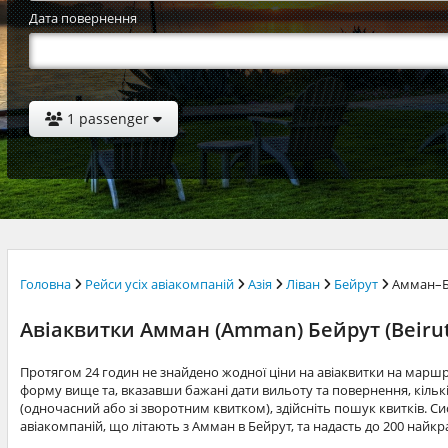
Дата повернення
1 passenger
Головна
Рейси усіх авіакомпаній
Азія
Ліван
Бейрут
Амман–Б
Авіаквитки Амман (Amman) Бейрут (Beirut
Протягом 24 годин не знайдено жодної ціни на авіаквитки на марш
форму вище та, вказавши бажані дати вильоту та повернення, кільк
(одночасний або зі зворотним квитком), здійсніть пошук квитків. Си
авіакомпаній, що літають з Амман в Бейрут, та надасть до 200 найк