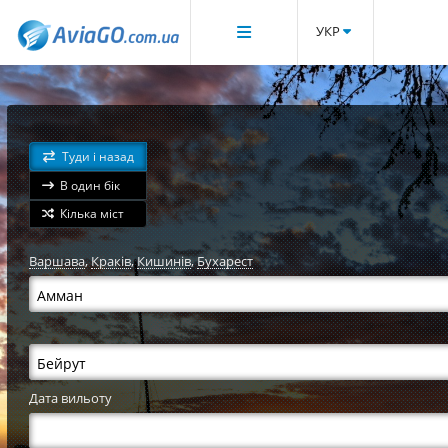
УКР
Туди і назад
В один бік
Кілька міст
Варшава
,
Краків
,
Кишинів
,
Бухарест
Дата вильоту