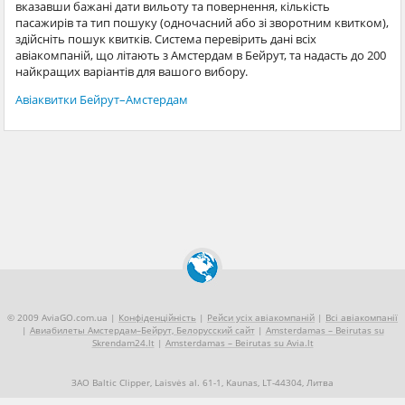
вказавши бажані дати вильоту та повернення, кількість
пасажирів та тип пошуку (одночасний або зі зворотним квитком),
здійсніть пошук квитків. Система перевірить дані всіх
авіакомпаній, що літають з Амстердам в Бейрут, та надасть до 200
найкращих варіантів для вашого вибору.
Авіаквитки Бейрут–Амстердам
© 2009 AviaGO.com.ua |
Конфіденційність
|
Рейси усіх авіакомпаній
|
Всі авіакомпанії
|
Авиабилеты Амстердам–Бейрут, Белорусский сайт
|
Amsterdamas – Beirutas su
Skrendam24.lt
|
Amsterdamas – Beirutas su Avia.lt
ЗАО Baltic Clipper, Laisvės al. 61-1, Kaunas, LT-44304, Литва