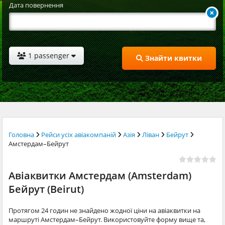
Дата повернення
1 passenger
Знайти квитки
Головна
Рейси усіх авіакомпаній
Азія
Ліван
Бейрут
Амстердам–Бейрут
Авіаквитки Амстердам (Amsterdam)
Бейрут (Beirut)
Протягом 24 годин не знайдено жодної ціни на авіаквитки на
маршруті Амстердам–Бейрут. Використовуйте форму вище та,