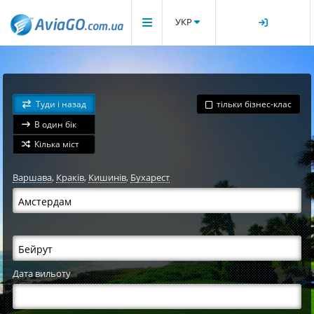
УКР
Туди і назад
тільки бізнес-клас
В один бік
Кілька міст
Варшава
,
Краків
,
Кишинів
,
Бухарест
Дата вильоту