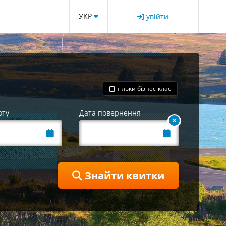
УКР
увійти
тільки бізнес-клас
оту
Дата повернення
Знайти квитки