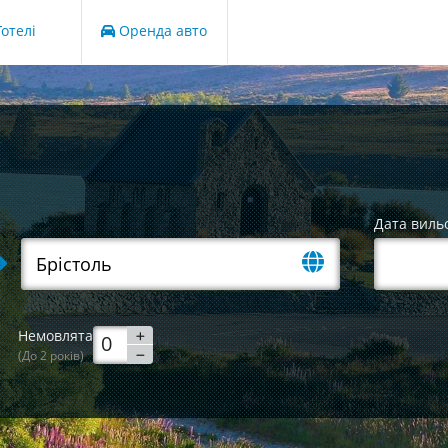
отелі
Оренда авто
Дата виль
Немовлята
(До 2 років)