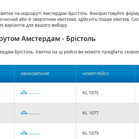
аквитки на маршруті Амстердам–Брістоль. Використовуйте форму
очасний або зі зворотним квитком), здійсніть пошук квитків. Си
х варіантів для вашого вибору.
рутом Амстердам - Брістоль
ердам-Брістоль. Квитки на ці рейси ви можете придбати, ск
АВІАКОМПАНІЯ
НОМЕР РЕЙСУ
0
KL 1075
5
KL 1077
5
KL 1079