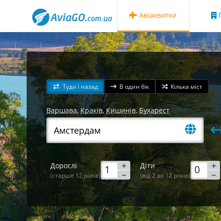
Авіаквитки
Г
Туди і назад
В один бік
Кілька міст
Варшава
,
Краків
,
Кишинів
,
Бухарест
Дорослі
Діти
(старше 12 років)
(від 2 до 12 років)