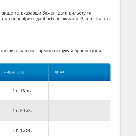
 вище та, вказавши бажані дати вильоту та
стема перевірить дані всіх авіакомпаній, що літають
ориставшись нашою формою пошуку й бронювання
ТРИВАЛІСТЬ
ЛІТАК
1 г. 15 хв.
1 г. 20 хв.
1 г. 15 хв.