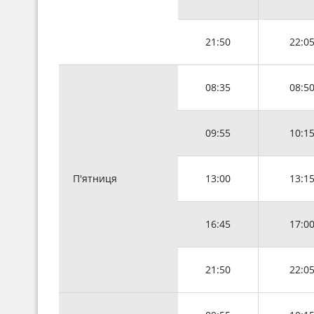
21:50
22:0
08:35
08:5
09:55
10:1
П'ятниця
13:00
13:1
16:45
17:0
21:50
22:0