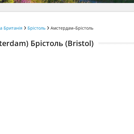
а Британія
Брістоль
Амстердам–Брістоль
rdam) Брістоль (Bristol)