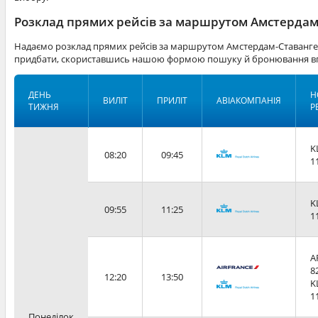
Розклад прямих рейсів за маршрутом Амстердам 
Надаємо розклад прямих рейсів за маршрутом Амстердам-Ставангер
придбати, скориставшись нашою формою пошуку й бронювання вг
ДЕНЬ
Н
ВИЛІТ
ПРИЛІТ
АВІАКОМПАНІЯ
ТИЖНЯ
Р
K
08:20
09:45
1
K
09:55
11:25
1
A
8
12:20
13:50
K
1
Понеділок