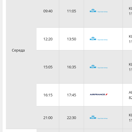
K
09:40
11:05
1
K
12:20
13:50
1
Середа
K
15:05
16:35
1
A
16:15
17:45
8
K
21:00
22:30
1