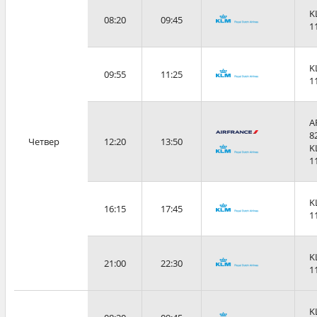
K
08:20
09:45
1
K
09:55
11:25
1
A
8
Четвер
12:20
13:50
K
1
K
16:15
17:45
1
K
21:00
22:30
1
K