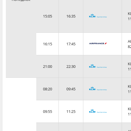
K
15:05
16:35
1
A
16:15
17:45
8
K
21:00
22:30
1
K
08:20
09:45
1
K
09:55
11:25
1