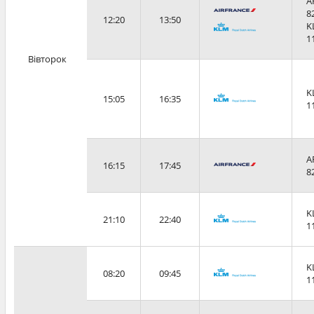
A
8
12:20
13:50
K
1
Вівторок
K
15:05
16:35
1
A
16:15
17:45
8
K
21:10
22:40
1
K
08:20
09:45
1