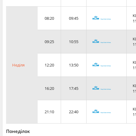
K
08:20
09:45
1
K
09:25
10:55
1
K
Неділя
12:20
13:50
1
K
16:20
17:45
1
K
21:10
22:40
1
Понеділок