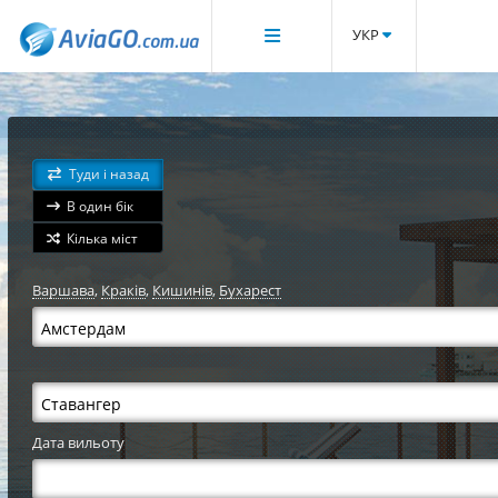
УКР
Туди і назад
В один бік
Кілька міст
Варшава
,
Краків
,
Кишинів
,
Бухарест
Дата вильоту