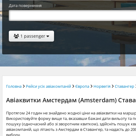
Дата повернення
1 passenger
Головна
Рейси усіх авіакомпаній
Європа
Норвегія
Ставангер
Авіаквитки Амстердам (Amsterdam) Ставан
Протягом 24 годин не знайдено жодної ціни на авіаквитки на марш
Використовуйте форму вище та, вказавши бажані дати вильоту та по
пошуку (одночасний або зі зворотним квитком), здійсніть пошук квит
авіакомпаній, що літають з Амстердам в Ставангер, та надасть до 2
вибору.