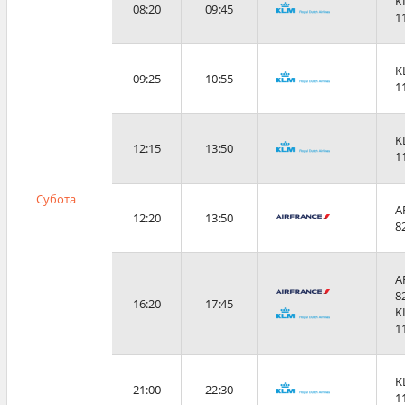
K
08:20
09:45
1
K
09:25
10:55
1
K
12:15
13:50
1
Субота
A
12:20
13:50
8
A
8
16:20
17:45
K
1
K
21:00
22:30
1