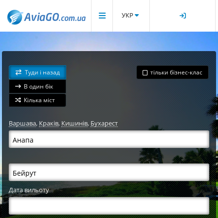
УКР
Туди і назад
тільки бізнес-клас
В один бік
Кілька міст
Варшава
,
Краків
,
Кишинів
,
Бухарест
Дата вильоту