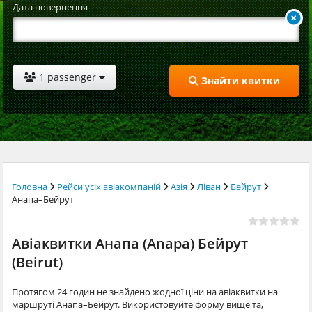
Дата повернення
1 passenger
Знайти квитки
Головна
Рейси усіх авіакомпаній
Азія
Ліван
Бейрут
Анапа–Бейрут
Авіаквитки Анапа (Anapa) Бейрут
(Beirut)
Протягом 24 годин не знайдено жодної ціни на авіаквитки на
маршруті Анапа–Бейрут. Використовуйте форму вище та,