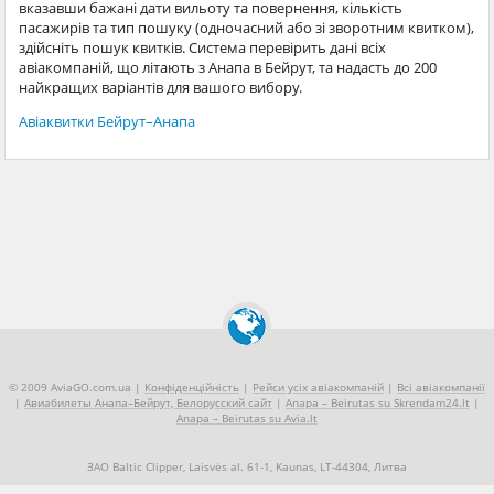
вказавши бажані дати вильоту та повернення, кількість
пасажирів та тип пошуку (одночасний або зі зворотним квитком),
здійсніть пошук квитків. Система перевірить дані всіх
авіакомпаній, що літають з Анапа в Бейрут, та надасть до 200
найкращих варіантів для вашого вибору.
Авіаквитки Бейрут–Анапа
© 2009 AviaGO.com.ua |
Конфіденційність
|
Рейси усіх авіакомпаній
|
Всі авіакомпанії
|
Авиабилеты Анапа–Бейрут, Белорусский сайт
|
Anapa – Beirutas su Skrendam24.lt
|
Anapa – Beirutas su Avia.lt
ЗАО Baltic Clipper, Laisvės al. 61-1, Kaunas, LT-44304, Литва