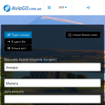
УКР
Туди і назад
тільки бізнес-клас
В один бік
Кілька міст
Варшава
,
Краків
,
Кишинів
,
Бухарест
Дата вильоту