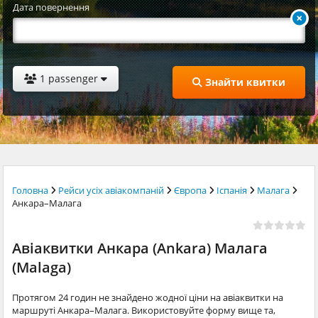
Дата повернення
1 passenger
Знайти квитки
Головна
Рейси усіх авіакомпаній
Європа
Іспанія
Малага
Анкара–Малага
Авіаквитки Анкара (Ankara) Малага
(Malaga)
Протягом 24 годин не знайдено жодної ціни на авіаквитки на
маршруті Анкара–Малага. Використовуйте форму вище та,