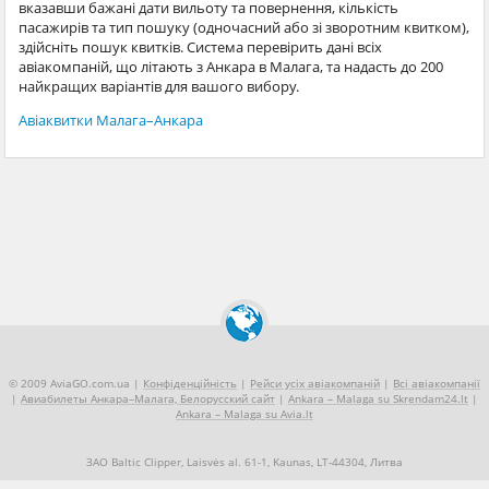
вказавши бажані дати вильоту та повернення, кількість
пасажирів та тип пошуку (одночасний або зі зворотним квитком),
здійсніть пошук квитків. Система перевірить дані всіх
авіакомпаній, що літають з Анкара в Малага, та надасть до 200
найкращих варіантів для вашого вибору.
Авіаквитки Малага–Анкара
© 2009 AviaGO.com.ua |
Конфіденційність
|
Рейси усіх авіакомпаній
|
Всі авіакомпанії
|
Авиабилеты Анкара–Малага, Белорусский сайт
|
Ankara – Malaga su Skrendam24.lt
|
Ankara – Malaga su Avia.lt
ЗАО Baltic Clipper, Laisvės al. 61-1, Kaunas, LT-44304, Литва